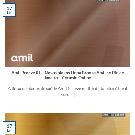
17
jun
Amil Bronze RJ – Novos planos Linha Bronze Amil no Rio de
Janeiro – Cotação Online
A linha de planos de saúde Amil Bronze no Rio de Janeiro é ideal
para [...]
17
jun