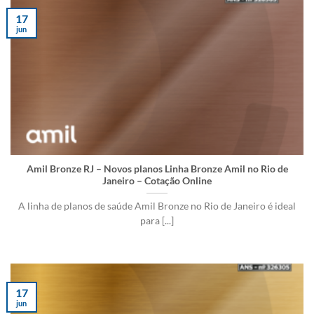
17
jun
Amil Bronze RJ – Novos planos Linha Bronze Amil no Rio de
Janeiro – Cotação Online
A linha de planos de saúde Amil Bronze no Rio de Janeiro é ideal
para [...]
17
jun