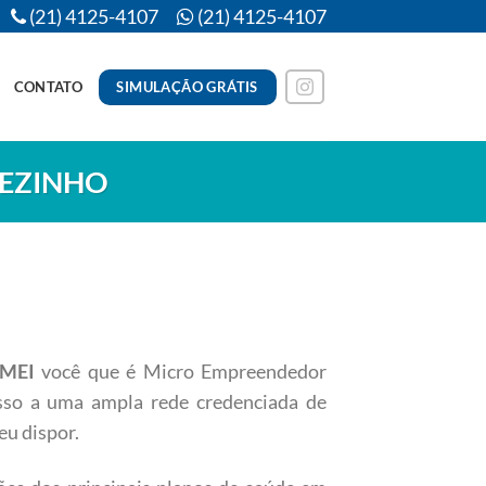
(21) 4125-4107
(21) 4125-4107
SIMULAÇÃO GRÁTIS
CONTATO
REZINHO
e MEI
você que é Micro Empreendedor
esso a uma ampla rede credenciada de
eu dispor.