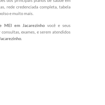
ões dos principais planos de saúde em
as, rede credenciada completa, tabela
bolso e muito mais.
e MEI em Jacarezinho
você e seus
r consultas, exames, e serem atendidos
Jacarezinho
.