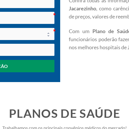
Confira todas as informaç
Jacarezinho
, como carênci
de preços, valores de reem
Com um
Plano de Saúd
funcionários poderão faze
nos melhores hospitais de
ÇÃO
PLANOS DE SAÚDE
Trabalhamos com os principais convênios médicos do mercado!