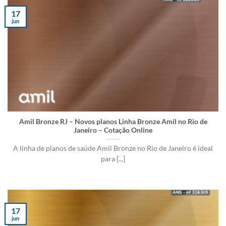
17
jun
Amil Bronze RJ – Novos planos Linha Bronze Amil no Rio de
Janeiro – Cotação Online
A linha de planos de saúde Amil Bronze no Rio de Janeiro é ideal
para [...]
17
jun