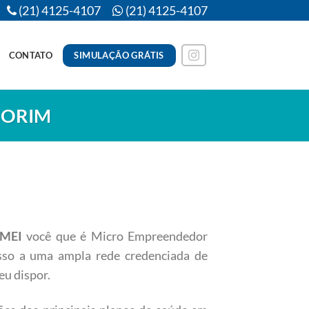
(21) 4125-4107
(21) 4125-4107
SIMULAÇÃO GRÁTIS
CONTATO
MORIM
e MEI
você que é Micro Empreendedor
esso a uma ampla rede credenciada de
eu dispor.