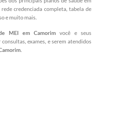
ões dos principais planos de saúde em
, rede credenciada completa, tabela de
so e muito mais.
úde MEI em Camorim
você e seus
r consultas, exames, e serem atendidos
Camorim
.