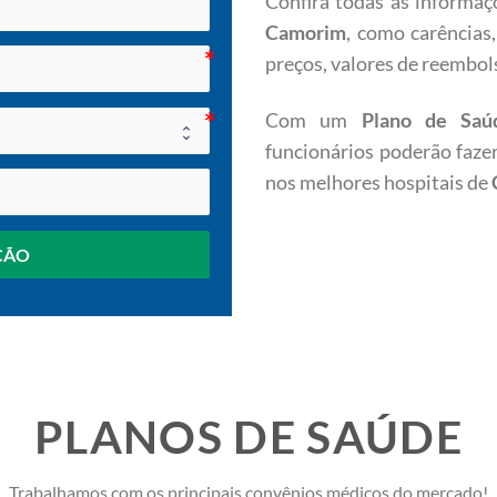
Confira todas as informaç
Camorim
, como carências
preços, valores de reembol
Com um
Plano de Sa
funcionários poderão faze
nos melhores hospitais de
ÇÃO
PLANOS DE SAÚDE
Trabalhamos com os principais convênios médicos do mercado!