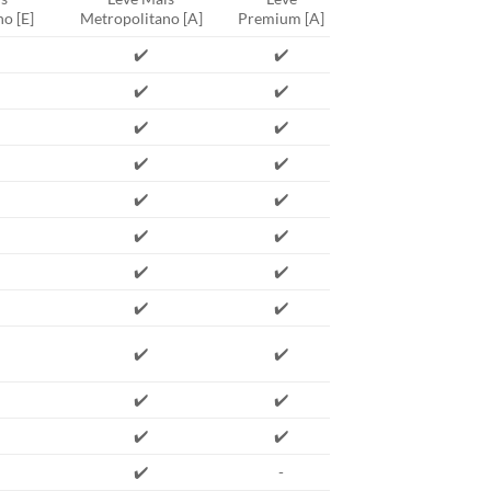
o [E]
Metropolitano [A]
Premium [A]
✔️
✔️
✔️
✔️
✔️
✔️
✔️
✔️
✔️
✔️
✔️
✔️
✔️
✔️
✔️
✔️
✔️
✔️
✔️
✔️
✔️
✔️
✔️
-