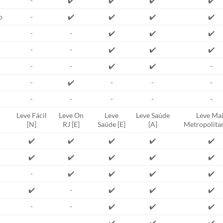
-
✔️
✔️
✔️
✔️
o
-
✔️
✔️
✔️
✔️
-
-
✔️
✔️
✔️
-
-
✔️
✔️
✔️
-
-
✔️
✔️
-
-
✔️
-
-
-
-
-
-
-
-
Leve Fácil
Leve On
Leve
Leve Saúde
Leve Mai
[N]
RJ [E]
Saúde [E]
[A]
Metropolitan
✔️
✔️
✔️
✔️
✔️
✔️
✔️
✔️
✔️
✔️
-
✔️
✔️
✔️
✔️
✔️
-
✔️
✔️
✔️
-
-
✔️
✔️
✔️
-
-
✔️
✔️
✔️