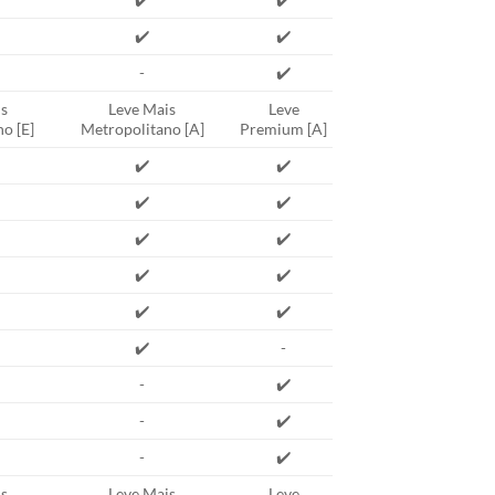
✔️
✔️
-
✔️
s
Leve Mais
Leve
o [E]
Metropolitano [A]
Premium [A]
✔️
✔️
✔️
✔️
✔️
✔️
✔️
✔️
✔️
✔️
✔️
-
-
✔️
-
✔️
-
✔️
s
Leve Mais
Leve