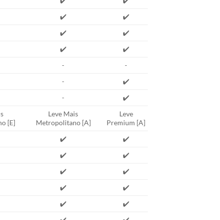
✔️
✔️
✔️
✔️
✔️
✔️
✔️
✔️
-
-
-
✔️
-
✔️
s
Leve Mais
Leve
o [E]
Metropolitano [A]
Premium [A]
✔️
✔️
✔️
✔️
✔️
✔️
✔️
✔️
✔️
✔️
✔️
✔️