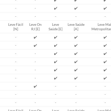
-
-
✔️
✔️
✔️
-
-
-
-
-
Leve Fácil
Leve On
Leve
Leve Saúde
Leve Mai
[N]
RJ [E]
Saúde [E]
[A]
Metropolitan
-
✔️
✔️
✔️
✔️
-
✔️
✔️
✔️
✔️
-
-
✔️
✔️
✔️
-
-
✔️
✔️
✔️
-
-
✔️
✔️
✔️
-
-
✔️
✔️
✔️
-
✔️
-
-
-
-
-
-
-
-
-
-
-
-
-
Leve Fácil
Leve On
Leve
Leve Saúde
Leve Mai