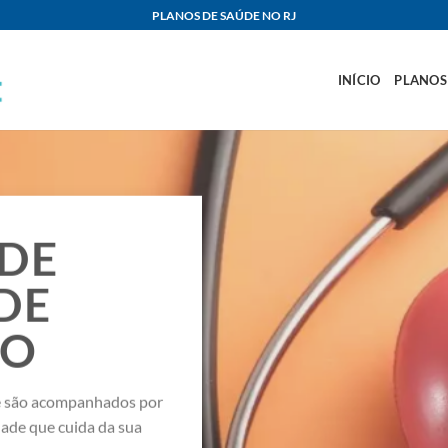
PLANOS DE SAÚDE NO RJ
INÍCIO
PLANOS
ÚDE
DE
HO
de são acompanhados por
dade que cuida da sua