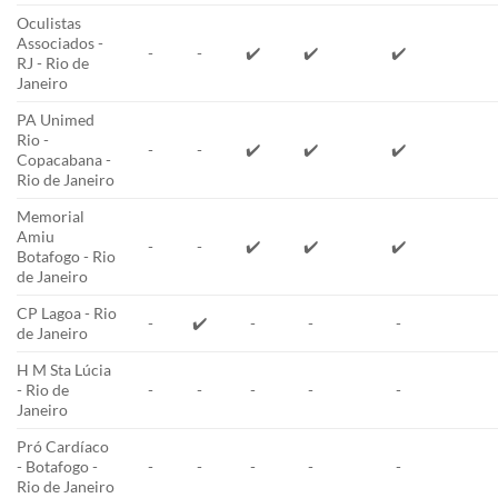
Oculistas
Associados -
-
-
✔️
✔️
✔️
RJ - Rio de
Janeiro
PA Unimed
Rio -
-
-
✔️
✔️
✔️
Copacabana -
Rio de Janeiro
Memorial
Amiu
-
-
✔️
✔️
✔️
Botafogo - Rio
de Janeiro
CP Lagoa - Rio
-
✔️
-
-
-
de Janeiro
H M Sta Lúcia
- Rio de
-
-
-
-
-
Janeiro
Pró Cardíaco
- Botafogo -
-
-
-
-
-
Rio de Janeiro