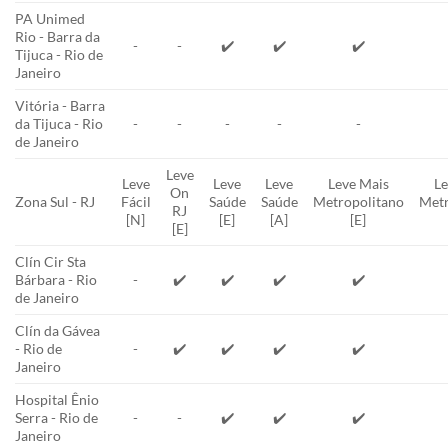
PA Unimed
Rio - Barra da
-
-
✔️
✔️
✔️
Tijuca - Rio de
Janeiro
Vitória - Barra
da Tijuca - Rio
-
-
-
-
-
de Janeiro
Leve
Leve
Leve
Leve
Leve Mais
Le
On
Zona Sul - RJ
Fácil
Saúde
Saúde
Metropolitano
Metr
RJ
[N]
[E]
[A]
[E]
[E]
Clín Cir Sta
Bárbara - Rio
-
✔️
✔️
✔️
✔️
de Janeiro
Clín da Gávea
- Rio de
-
✔️
✔️
✔️
✔️
Janeiro
Hospital Ênio
Serra - Rio de
-
-
✔️
✔️
✔️
Janeiro