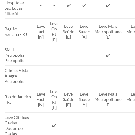
Hospitalar
-
-
✔️
✔️
✔️
São Lucas -
Niterói
Leve
Leve
Leve
Leve
Leve Mais
Le
Região
On
Fácil
Saúde
Saúde
Metropolitano
Metr
Serrana - RJ
RJ
[N]
[E]
[A]
[E]
[E]
SMH -
Petrópolis -
-
-
-
-
✔️
Petrópolis
Clinica Vista
Alegre -
-
-
-
-
-
Petrópolis
Leve
Leve
Leve
Leve
Leve Mais
Le
Rio de Janeiro
On
Fácil
Saúde
Saúde
Metropolitano
Metr
- RJ
RJ
[N]
[E]
[A]
[E]
[E]
Leve Clínicas -
Caxias -
-
✔️
-
-
-
Duque de
Caxias