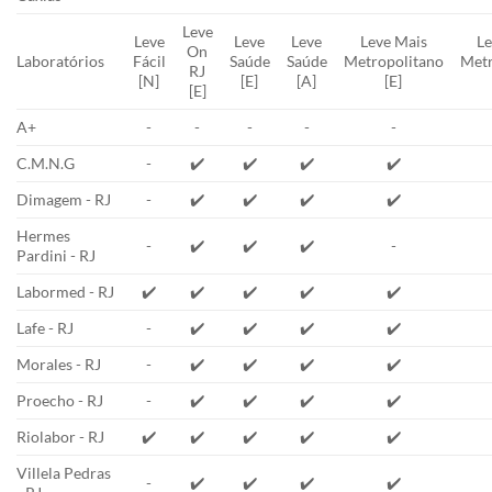
Leve
Leve
Leve
Leve
Leve Mais
Le
On
Laboratórios
Fácil
Saúde
Saúde
Metropolitano
Metr
RJ
[N]
[E]
[A]
[E]
[E]
A+
-
-
-
-
-
C.M.N.G
-
✔️
✔️
✔️
✔️
Dimagem - RJ
-
✔️
✔️
✔️
✔️
Hermes
-
✔️
✔️
✔️
-
Pardini - RJ
Labormed - RJ
✔️
✔️
✔️
✔️
✔️
Lafe - RJ
-
✔️
✔️
✔️
✔️
Morales - RJ
-
✔️
✔️
✔️
✔️
Proecho - RJ
-
✔️
✔️
✔️
✔️
Riolabor - RJ
✔️
✔️
✔️
✔️
✔️
Villela Pedras
-
✔️
✔️
✔️
✔️