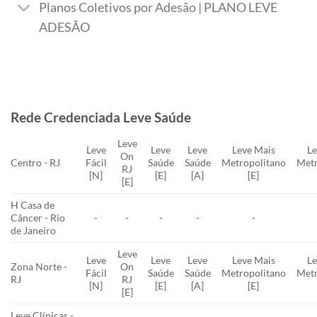
Planos Coletivos por Adesão | PLANO LEVE
ADESÃO
Rede Credenciada Leve Saúde
Leve
Leve
Leve
Leve
Leve Mais
Le
On
Centro - RJ
Fácil
Saúde
Saúde
Metropolitano
Metr
RJ
[N]
[E]
[A]
[E]
[E]
H Casa de
Câncer - Rio
-
-
-
-
-
de Janeiro
Leve
Leve
Leve
Leve
Leve Mais
Le
Zona Norte -
On
Fácil
Saúde
Saúde
Metropolitano
Metr
RJ
RJ
[N]
[E]
[A]
[E]
[E]
Leve Clínicas -