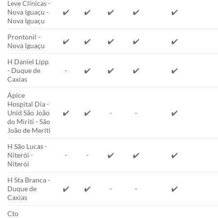
Leve Clínicas -
Nova Iguaçu -
✔️
✔️
✔️
✔️
✔️
Nova Iguaçu
Prontonil -
✔️
✔️
✔️
✔️
✔️
Nova Iguaçu
H Daniel Lipp
- Duque de
-
✔️
✔️
✔️
✔️
Caxias
Ápice
Hospital Dia -
Unid São João
✔️
✔️
-
-
✔️
do Miriti - São
João de Meriti
H São Lucas -
Niterói -
-
-
✔️
✔️
✔️
Niterói
H Sta Branca -
Duque de
✔️
✔️
-
-
✔️
Caxias
Cto