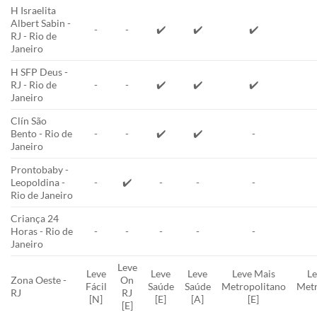
H Israelita
Albert Sabin -
-
-
✔️
✔️
✔️
RJ - Rio de
Janeiro
H SFP Deus -
RJ - Rio de
-
-
✔️
✔️
✔️
Janeiro
Clín São
Bento - Rio de
-
-
✔️
✔️
-
Janeiro
Prontobaby -
Leopoldina -
-
✔️
-
-
-
Rio de Janeiro
Criança 24
Horas - Rio de
-
-
-
-
-
Janeiro
Leve
Leve
Leve
Leve
Leve Mais
Le
Zona Oeste -
On
Fácil
Saúde
Saúde
Metropolitano
Metr
RJ
RJ
[N]
[E]
[A]
[E]
[E]