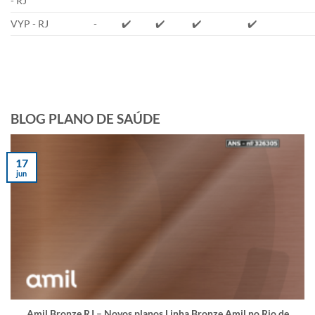
- RJ
VYP - RJ
-
✔️
✔️
✔️
✔️
BLOG PLANO DE SAÚDE
17
jun
Amil Bronze RJ – Novos planos Linha Bronze Amil no Rio de