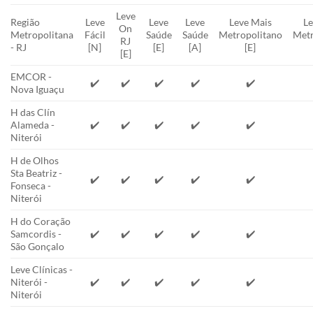
Leve
Região
Leve
Leve
Leve
Leve Mais
Le
On
Metropolitana
Fácil
Saúde
Saúde
Metropolitano
Metr
RJ
- RJ
[N]
[E]
[A]
[E]
[E]
EMCOR -
✔️
✔️
✔️
✔️
✔️
Nova Iguaçu
H das Clín
Alameda -
✔️
✔️
✔️
✔️
✔️
Niterói
H de Olhos
Sta Beatriz -
✔️
✔️
✔️
✔️
✔️
Fonseca -
Niterói
H do Coração
Samcordis -
✔️
✔️
✔️
✔️
✔️
São Gonçalo
Leve Clínicas -
Niterói -
✔️
✔️
✔️
✔️
✔️
Niterói