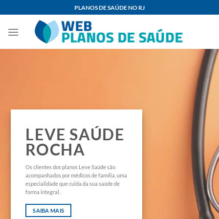
Skip
PLANOS DE SAÚDE NO RJ
to
content
LEVE SAÚDE
ROCHA
Os clientes dos planos Leve Saúde são
acompanhados por médicos de família, uma
especialidade que cuida da sua saúde de
forma integral.
SAIBA MAIS