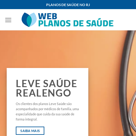
Skip
PLANOS DE SAÚDE NO RJ
to
content
LEVE SAÚDE
REALENGO
Os clientes dos planos Leve Saúde são
acompanhados por médicos de família, uma
especialidade que cuida da sua saúde de
forma integral.
SAIBA MAIS