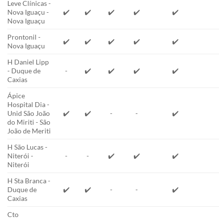
Leve Clínicas -
Nova Iguaçu -
✔️
✔️
✔️
✔️
✔️
Nova Iguaçu
Prontonil -
✔️
✔️
✔️
✔️
✔️
Nova Iguaçu
H Daniel Lipp
- Duque de
-
✔️
✔️
✔️
✔️
Caxias
Ápice
Hospital Dia -
Unid São João
✔️
✔️
-
-
✔️
do Miriti - São
João de Meriti
H São Lucas -
Niterói -
-
-
✔️
✔️
✔️
Niterói
H Sta Branca -
Duque de
✔️
✔️
-
-
✔️
Caxias
Cto