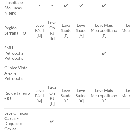
Hospitalar
-
-
✔️
✔️
✔️
São Lucas -
Niterói
Leve
Leve
Leve
Leve
Leve Mais
Le
Região
On
Fácil
Saúde
Saúde
Metropolitano
Metr
Serrana - RJ
RJ
[N]
[E]
[A]
[E]
[E]
SMH -
Petrópolis -
-
-
-
-
✔️
Petrópolis
Clinica Vista
Alegre -
-
-
-
-
-
Petrópolis
Leve
Leve
Leve
Leve
Leve Mais
Le
Rio de Janeiro
On
Fácil
Saúde
Saúde
Metropolitano
Metr
- RJ
RJ
[N]
[E]
[A]
[E]
[E]
Leve Clínicas -
Caxias -
-
✔️
-
-
-
Duque de
Caxias