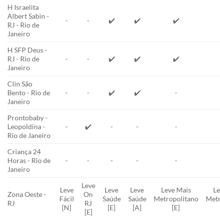
H Israelita
Albert Sabin -
-
-
✔️
✔️
✔️
RJ - Rio de
Janeiro
H SFP Deus -
RJ - Rio de
-
-
✔️
✔️
✔️
Janeiro
Clín São
Bento - Rio de
-
-
✔️
✔️
-
Janeiro
Prontobaby -
Leopoldina -
-
✔️
-
-
-
Rio de Janeiro
Criança 24
Horas - Rio de
-
-
-
-
-
Janeiro
Leve
Leve
Leve
Leve
Leve Mais
Le
Zona Oeste -
On
Fácil
Saúde
Saúde
Metropolitano
Metr
RJ
RJ
[N]
[E]
[A]
[E]
[E]