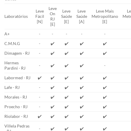
Leve
Leve
Leve
Leve
Leve Mais
Le
On
Laboratórios
Fácil
Saúde
Saúde
Metropolitano
Metr
RJ
[N]
[E]
[A]
[E]
[E]
A+
-
-
-
-
-
C.M.N.G
-
✔️
✔️
✔️
✔️
Dimagem - RJ
-
✔️
✔️
✔️
✔️
Hermes
-
✔️
✔️
✔️
-
Pardini - RJ
Labormed - RJ
✔️
✔️
✔️
✔️
✔️
Lafe - RJ
-
✔️
✔️
✔️
✔️
Morales - RJ
-
✔️
✔️
✔️
✔️
Proecho - RJ
-
✔️
✔️
✔️
✔️
Riolabor - RJ
✔️
✔️
✔️
✔️
✔️
Villela Pedras
-
✔️
✔️
✔️
✔️