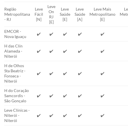
Leve
Região
Leve
Leve
Leve
Leve Mais
Le
On
Metropolitana
Fácil
Saúde
Saúde
Metropolitano
Metr
RJ
- RJ
[N]
[E]
[A]
[E]
[E]
EMCOR -
✔️
✔️
✔️
✔️
✔️
Nova Iguaçu
H das Clín
Alameda -
✔️
✔️
✔️
✔️
✔️
Niterói
H de Olhos
Sta Beatriz -
✔️
✔️
✔️
✔️
✔️
Fonseca -
Niterói
H do Coração
Samcordis -
✔️
✔️
✔️
✔️
✔️
São Gonçalo
Leve Clínicas -
Niterói -
✔️
✔️
✔️
✔️
✔️
Niterói