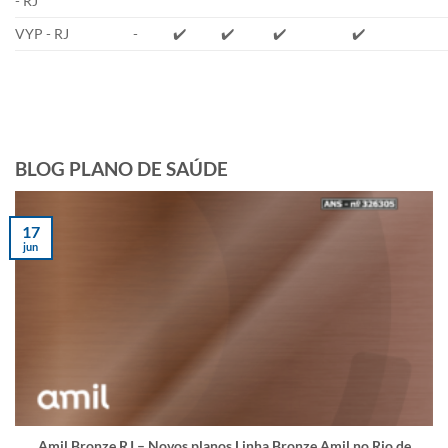
- RJ
VYP - RJ
-
✔️
✔️
✔️
✔️
BLOG PLANO DE SAÚDE
17
jun
Amil Bronze RJ – Novos planos Linha Bronze Amil no Rio de