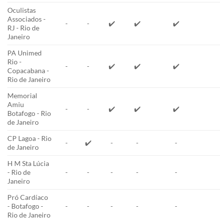
Oculistas
Associados -
-
-
✔️
✔️
✔️
RJ - Rio de
Janeiro
PA Unimed
Rio -
-
-
✔️
✔️
✔️
Copacabana -
Rio de Janeiro
Memorial
Amiu
-
-
✔️
✔️
✔️
Botafogo - Rio
de Janeiro
CP Lagoa - Rio
-
✔️
-
-
-
de Janeiro
H M Sta Lúcia
- Rio de
-
-
-
-
-
Janeiro
Pró Cardíaco
- Botafogo -
-
-
-
-
-
Rio de Janeiro