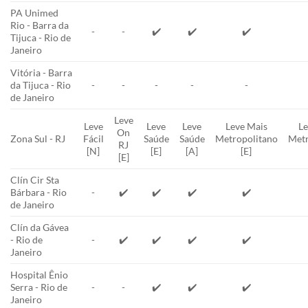
PA Unimed
Rio - Barra da
-
-
✔️
✔️
✔️
Tijuca - Rio de
Janeiro
Vitória - Barra
da Tijuca - Rio
-
-
-
-
-
de Janeiro
Leve
Leve
Leve
Leve
Leve Mais
Le
On
Zona Sul - RJ
Fácil
Saúde
Saúde
Metropolitano
Metr
RJ
[N]
[E]
[A]
[E]
[E]
Clín Cir Sta
Bárbara - Rio
-
✔️
✔️
✔️
✔️
de Janeiro
Clín da Gávea
- Rio de
-
✔️
✔️
✔️
✔️
Janeiro
Hospital Ênio
Serra - Rio de
-
-
✔️
✔️
✔️
Janeiro