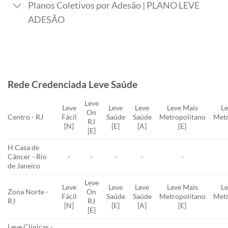
Planos Coletivos por Adesão | PLANO LEVE
ADESÃO
Rede Credenciada Leve Saúde
Leve
Leve
Leve
Leve
Leve Mais
Le
On
Centro - RJ
Fácil
Saúde
Saúde
Metropolitano
Metr
RJ
[N]
[E]
[A]
[E]
[E]
H Casa de
Câncer - Rio
-
-
-
-
-
de Janeiro
Leve
Leve
Leve
Leve
Leve Mais
Le
Zona Norte -
On
Fácil
Saúde
Saúde
Metropolitano
Metr
RJ
RJ
[N]
[E]
[A]
[E]
[E]
Leve Clínicas -