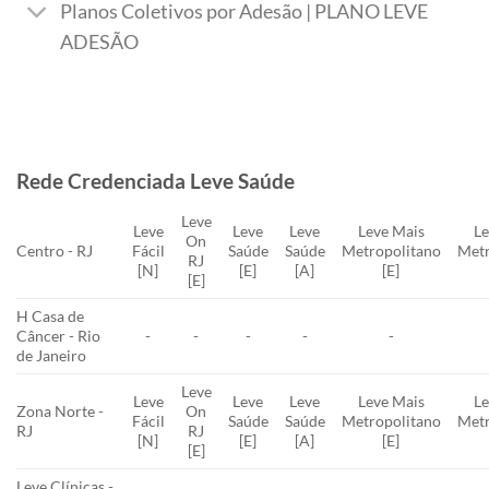
Planos Coletivos por Adesão | PLANO LEVE
ADESÃO
Rede Credenciada Leve Saúde
Leve
Leve
Leve
Leve
Leve Mais
Le
On
Centro - RJ
Fácil
Saúde
Saúde
Metropolitano
Metr
RJ
[N]
[E]
[A]
[E]
[E]
H Casa de
Câncer - Rio
-
-
-
-
-
de Janeiro
Leve
Leve
Leve
Leve
Leve Mais
Le
Zona Norte -
On
Fácil
Saúde
Saúde
Metropolitano
Metr
RJ
RJ
[N]
[E]
[A]
[E]
[E]
Leve Clínicas -