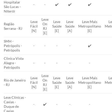
Hospitalar
-
-
✔️
✔️
✔️
São Lucas -
Niterói
Leve
Leve
Leve
Leve
Leve Mais
Le
Região
On
Fácil
Saúde
Saúde
Metropolitano
Metr
Serrana - RJ
RJ
[N]
[E]
[A]
[E]
[E]
SMH -
Petrópolis -
-
-
-
-
✔️
Petrópolis
Clinica Vista
Alegre -
-
-
-
-
-
Petrópolis
Leve
Leve
Leve
Leve
Leve Mais
Le
Rio de Janeiro
On
Fácil
Saúde
Saúde
Metropolitano
Metr
- RJ
RJ
[N]
[E]
[A]
[E]
[E]
Leve Clínicas -
Caxias -
-
✔️
-
-
-
Duque de
Caxias