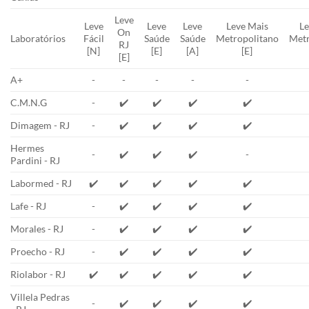
Leve
Leve
Leve
Leve
Leve Mais
Le
On
Laboratórios
Fácil
Saúde
Saúde
Metropolitano
Metr
RJ
[N]
[E]
[A]
[E]
[E]
A+
-
-
-
-
-
C.M.N.G
-
✔️
✔️
✔️
✔️
Dimagem - RJ
-
✔️
✔️
✔️
✔️
Hermes
-
✔️
✔️
✔️
-
Pardini - RJ
Labormed - RJ
✔️
✔️
✔️
✔️
✔️
Lafe - RJ
-
✔️
✔️
✔️
✔️
Morales - RJ
-
✔️
✔️
✔️
✔️
Proecho - RJ
-
✔️
✔️
✔️
✔️
Riolabor - RJ
✔️
✔️
✔️
✔️
✔️
Villela Pedras
-
✔️
✔️
✔️
✔️