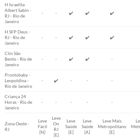
H Israelita
Albert Sabin -
-
-
✔️
✔️
✔️
RJ - Rio de
Janeiro
H SFP Deus -
RJ - Rio de
-
-
✔️
✔️
✔️
Janeiro
Clín São
Bento - Rio de
-
-
✔️
✔️
-
Janeiro
Prontobaby -
Leopoldina -
-
✔️
-
-
-
Rio de Janeiro
Criança 24
Horas - Rio de
-
-
-
-
-
Janeiro
Leve
Leve
Leve
Leve
Leve Mais
Le
Zona Oeste -
On
Fácil
Saúde
Saúde
Metropolitano
Metr
RJ
RJ
[N]
[E]
[A]
[E]
[E]