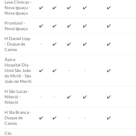
Leve Clínicas -
Nova Iguaçu -
✔️
✔️
✔️
✔️
✔️
Nova Iguaçu
Prontonil -
✔️
✔️
✔️
✔️
✔️
Nova Iguaçu
H Daniel Lipp
- Duque de
-
✔️
✔️
✔️
✔️
Caxias
Ápice
Hospital Dia -
Unid São João
✔️
✔️
-
-
✔️
do Miriti - São
João de Meriti
H São Lucas -
Niterói -
-
-
✔️
✔️
✔️
Niterói
H Sta Branca -
Duque de
✔️
✔️
-
-
✔️
Caxias
Cto