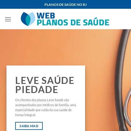
Skip
PLANOS DE SAÚDE NO RJ
to
content
LEVE SAÚDE
PIEDADE
Os clientes dos planos Leve Saúde são
acompanhados por médicos de família, uma
especialidade que cuida da sua saúde de
forma integral.
SAIBA MAIS