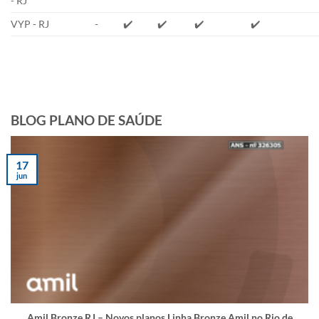
- RJ
VYP - RJ
-
✔️
✔️
✔️
✔️
BLOG PLANO DE SAÚDE
17
jun
Amil Bronze RJ – Novos planos Linha Bronze Amil no Rio de