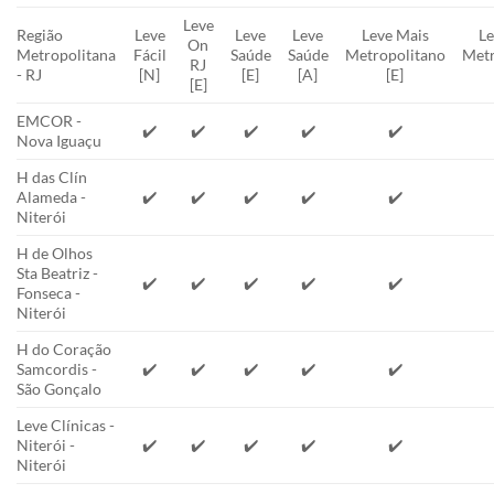
Leve
Região
Leve
Leve
Leve
Leve Mais
Le
On
Metropolitana
Fácil
Saúde
Saúde
Metropolitano
Metr
RJ
- RJ
[N]
[E]
[A]
[E]
[E]
EMCOR -
✔️
✔️
✔️
✔️
✔️
Nova Iguaçu
H das Clín
Alameda -
✔️
✔️
✔️
✔️
✔️
Niterói
H de Olhos
Sta Beatriz -
✔️
✔️
✔️
✔️
✔️
Fonseca -
Niterói
H do Coração
Samcordis -
✔️
✔️
✔️
✔️
✔️
São Gonçalo
Leve Clínicas -
Niterói -
✔️
✔️
✔️
✔️
✔️
Niterói