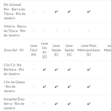
PA Unimed
Rio - Barra da
-
-
✔️
✔️
✔️
Tijuca - Rio de
Janeiro
Vitória - Barra
da Tijuca - Rio
-
-
-
-
-
de Janeiro
Leve
Leve
Leve
Leve
Leve Mais
Le
On
Zona Sul - RJ
Fácil
Saúde
Saúde
Metropolitano
Metr
RJ
[N]
[E]
[A]
[E]
[E]
Clín Cir Sta
Bárbara - Rio
-
✔️
✔️
✔️
✔️
de Janeiro
Clín da Gávea
- Rio de
-
✔️
✔️
✔️
✔️
Janeiro
Hospital Ênio
Serra - Rio de
-
-
✔️
✔️
✔️
Janeiro