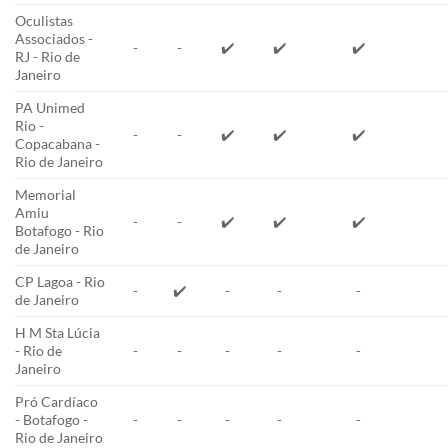
Oculistas
Associados -
-
-
✔️
✔️
✔️
RJ - Rio de
Janeiro
PA Unimed
Rio -
-
-
✔️
✔️
✔️
Copacabana -
Rio de Janeiro
Memorial
Amiu
-
-
✔️
✔️
✔️
Botafogo - Rio
de Janeiro
CP Lagoa - Rio
-
✔️
-
-
-
de Janeiro
H M Sta Lúcia
- Rio de
-
-
-
-
-
Janeiro
Pró Cardíaco
- Botafogo -
-
-
-
-
-
Rio de Janeiro