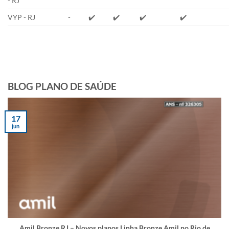
- RJ
VYP - RJ
-
✔️
✔️
✔️
✔️
BLOG PLANO DE SAÚDE
17
jun
Amil Bronze RJ – Novos planos Linha Bronze Amil no Rio de