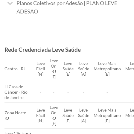
Planos Coletivos por Adesão | PLANO LEVE
ADESÃO
Rede Credenciada Leve Saúde
Leve
Leve
Leve
Leve
Leve Mais
Le
On
Centro - RJ
Fácil
Saúde
Saúde
Metropolitano
Metr
RJ
[N]
[E]
[A]
[E]
[E]
H Casa de
Câncer - Rio
-
-
-
-
-
de Janeiro
Leve
Leve
Leve
Leve
Leve Mais
Le
Zona Norte -
On
Fácil
Saúde
Saúde
Metropolitano
Metr
RJ
RJ
[N]
[E]
[A]
[E]
[E]
Leve Clínicas -