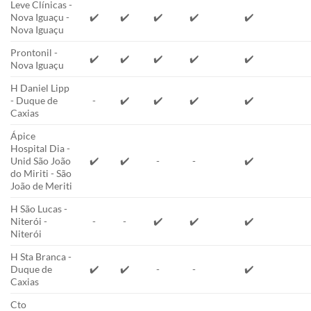
Leve Clínicas -
Nova Iguaçu -
✔️
✔️
✔️
✔️
✔️
Nova Iguaçu
Prontonil -
✔️
✔️
✔️
✔️
✔️
Nova Iguaçu
H Daniel Lipp
- Duque de
-
✔️
✔️
✔️
✔️
Caxias
Ápice
Hospital Dia -
Unid São João
✔️
✔️
-
-
✔️
do Miriti - São
João de Meriti
H São Lucas -
Niterói -
-
-
✔️
✔️
✔️
Niterói
H Sta Branca -
Duque de
✔️
✔️
-
-
✔️
Caxias
Cto