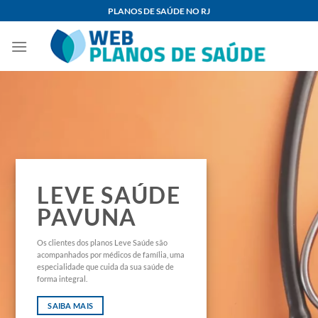
Skip
PLANOS DE SAÚDE NO RJ
to
content
LEVE SAÚDE
PAVUNA
Os clientes dos planos Leve Saúde são
acompanhados por médicos de família, uma
especialidade que cuida da sua saúde de
forma integral.
SAIBA MAIS