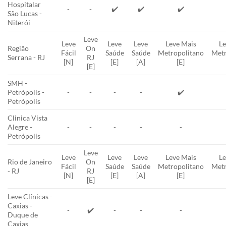
Hospitalar
-
-
✔️
✔️
✔️
São Lucas -
Niterói
Leve
Leve
Leve
Leve
Leve Mais
Le
Região
On
Fácil
Saúde
Saúde
Metropolitano
Metr
Serrana - RJ
RJ
[N]
[E]
[A]
[E]
[E]
SMH -
Petrópolis -
-
-
-
-
✔️
Petrópolis
Clinica Vista
Alegre -
-
-
-
-
-
Petrópolis
Leve
Leve
Leve
Leve
Leve Mais
Le
Rio de Janeiro
On
Fácil
Saúde
Saúde
Metropolitano
Metr
- RJ
RJ
[N]
[E]
[A]
[E]
[E]
Leve Clínicas -
Caxias -
-
✔️
-
-
-
Duque de
Caxias