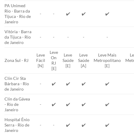
PA Unimed
Rio - Barra da
-
-
✔️
✔️
✔️
Tijuca - Rio de
Janeiro
Vitória - Barra
da Tijuca - Rio
-
-
-
-
-
de Janeiro
Leve
Leve
Leve
Leve
Leve Mais
Le
On
Zona Sul - RJ
Fácil
Saúde
Saúde
Metropolitano
Metr
RJ
[N]
[E]
[A]
[E]
[E]
Clín Cir Sta
Bárbara - Rio
-
✔️
✔️
✔️
✔️
de Janeiro
Clín da Gávea
- Rio de
-
✔️
✔️
✔️
✔️
Janeiro
Hospital Ênio
Serra - Rio de
-
-
✔️
✔️
✔️
Janeiro