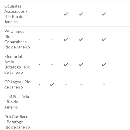
Oculistas
Associados -
-
-
✔️
✔️
✔️
RJ - Rio de
Janeiro
PA Unimed
Rio -
-
-
✔️
✔️
✔️
Copacabana -
Rio de Janeiro
Memorial
Amiu
-
-
✔️
✔️
✔️
Botafogo - Rio
de Janeiro
CP Lagoa - Rio
-
✔️
-
-
-
de Janeiro
H M Sta Lúcia
- Rio de
-
-
-
-
-
Janeiro
Pró Cardíaco
- Botafogo -
-
-
-
-
-
Rio de Janeiro