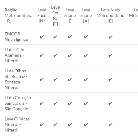
Leve
Região
Leve
Leve
Leve
Leve Mais
Le
On
Metropolitana
Fácil
Saúde
Saúde
Metropolitano
Metr
RJ
- RJ
[N]
[E]
[A]
[E]
[E]
EMCOR -
✔️
✔️
✔️
✔️
✔️
Nova Iguaçu
H das Clín
Alameda -
✔️
✔️
✔️
✔️
✔️
Niterói
H de Olhos
Sta Beatriz -
✔️
✔️
✔️
✔️
✔️
Fonseca -
Niterói
H do Coração
Samcordis -
✔️
✔️
✔️
✔️
✔️
São Gonçalo
Leve Clínicas -
Niterói -
✔️
✔️
✔️
✔️
✔️
Niterói