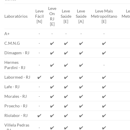
Leve
Leve
Leve
Leve
Leve Mais
Le
On
Laboratórios
Fácil
Saúde
Saúde
Metropolitano
Metr
RJ
[N]
[E]
[A]
[E]
[E]
A+
-
-
-
-
-
C.M.N.G
-
✔️
✔️
✔️
✔️
Dimagem - RJ
-
✔️
✔️
✔️
✔️
Hermes
-
✔️
✔️
✔️
-
Pardini - RJ
Labormed - RJ
✔️
✔️
✔️
✔️
✔️
Lafe - RJ
-
✔️
✔️
✔️
✔️
Morales - RJ
-
✔️
✔️
✔️
✔️
Proecho - RJ
-
✔️
✔️
✔️
✔️
Riolabor - RJ
✔️
✔️
✔️
✔️
✔️
Villela Pedras
-
✔️
✔️
✔️
✔️