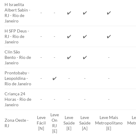
H Israelita
Albert Sabin -
-
-
✔️
✔️
✔️
RJ - Rio de
Janeiro
H SFP Deus -
RJ - Rio de
-
-
✔️
✔️
✔️
Janeiro
Clín São
Bento - Rio de
-
-
✔️
✔️
-
Janeiro
Prontobaby -
Leopoldina -
-
✔️
-
-
-
Rio de Janeiro
Criança 24
Horas - Rio de
-
-
-
-
-
Janeiro
Leve
Leve
Leve
Leve
Leve Mais
Le
Zona Oeste -
On
Fácil
Saúde
Saúde
Metropolitano
Metr
RJ
RJ
[N]
[E]
[A]
[E]
[E]