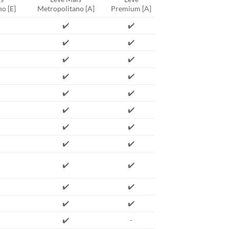
o [E]
Metropolitano [A]
Premium [A]
✔️
✔️
✔️
✔️
✔️
✔️
✔️
✔️
✔️
✔️
✔️
✔️
✔️
✔️
✔️
✔️
✔️
✔️
✔️
✔️
✔️
✔️
✔️
-