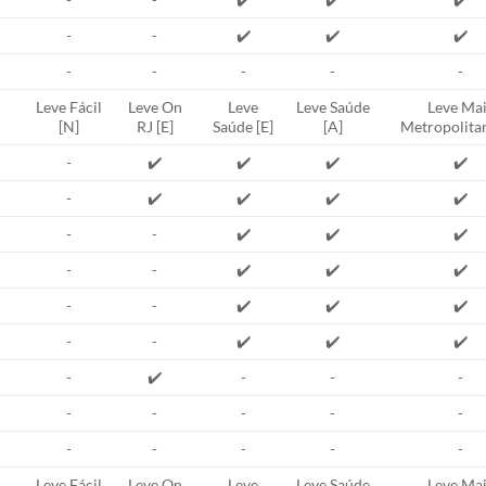
-
-
✔️
✔️
✔️
-
-
-
-
-
Leve Fácil
Leve On
Leve
Leve Saúde
Leve Mai
[N]
RJ [E]
Saúde [E]
[A]
Metropolitan
-
✔️
✔️
✔️
✔️
-
✔️
✔️
✔️
✔️
-
-
✔️
✔️
✔️
-
-
✔️
✔️
✔️
-
-
✔️
✔️
✔️
-
-
✔️
✔️
✔️
-
✔️
-
-
-
-
-
-
-
-
-
-
-
-
-
Leve Fácil
Leve On
Leve
Leve Saúde
Leve Mai