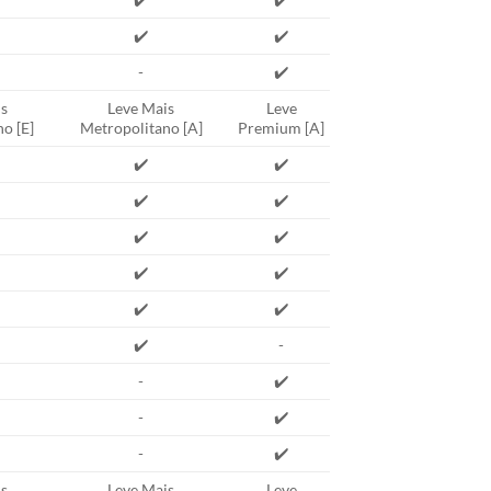
✔️
✔️
-
✔️
s
Leve Mais
Leve
o [E]
Metropolitano [A]
Premium [A]
✔️
✔️
✔️
✔️
✔️
✔️
✔️
✔️
✔️
✔️
✔️
-
-
✔️
-
✔️
-
✔️
s
Leve Mais
Leve