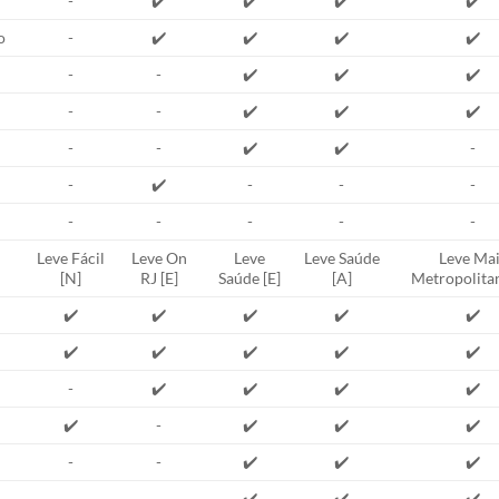
-
✔️
✔️
✔️
✔️
o
-
✔️
✔️
✔️
✔️
-
-
✔️
✔️
✔️
-
-
✔️
✔️
✔️
-
-
✔️
✔️
-
-
✔️
-
-
-
-
-
-
-
-
Leve Fácil
Leve On
Leve
Leve Saúde
Leve Mai
[N]
RJ [E]
Saúde [E]
[A]
Metropolitan
✔️
✔️
✔️
✔️
✔️
✔️
✔️
✔️
✔️
✔️
-
✔️
✔️
✔️
✔️
✔️
-
✔️
✔️
✔️
-
-
✔️
✔️
✔️
-
-
✔️
✔️
✔️