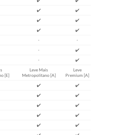
✔️
✔️
✔️
✔️
✔️
✔️
✔️
✔️
-
-
-
✔️
-
✔️
s
Leve Mais
Leve
o [E]
Metropolitano [A]
Premium [A]
✔️
✔️
✔️
✔️
✔️
✔️
✔️
✔️
✔️
✔️
✔️
✔️