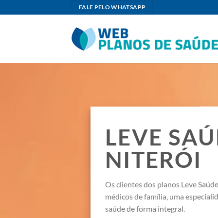
Skip
FALE PELO WHATSAPP
to
content
LEVE SA
NITERÓI
Os clientes dos planos Leve Saú
médicos de família, uma especiali
saúde de forma integral.