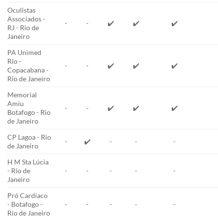
Oculistas
Associados -
-
-
✔️
✔️
✔️
RJ - Rio de
Janeiro
PA Unimed
Rio -
-
-
✔️
✔️
✔️
Copacabana -
Rio de Janeiro
Memorial
Amiu
-
-
✔️
✔️
✔️
Botafogo - Rio
de Janeiro
CP Lagoa - Rio
-
✔️
-
-
-
de Janeiro
H M Sta Lúcia
- Rio de
-
-
-
-
-
Janeiro
Pró Cardíaco
- Botafogo -
-
-
-
-
-
Rio de Janeiro