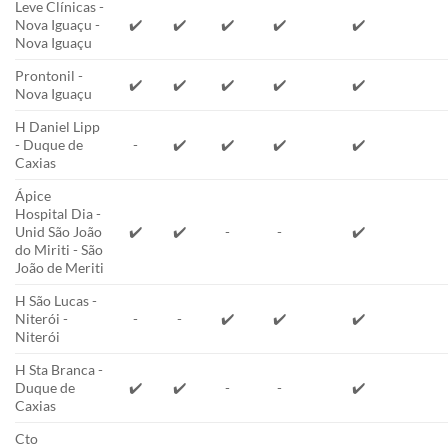
Leve Clínicas -
Nova Iguaçu -
✔️
✔️
✔️
✔️
✔️
Nova Iguaçu
Prontonil -
✔️
✔️
✔️
✔️
✔️
Nova Iguaçu
H Daniel Lipp
- Duque de
-
✔️
✔️
✔️
✔️
Caxias
Ápice
Hospital Dia -
Unid São João
✔️
✔️
-
-
✔️
do Miriti - São
João de Meriti
H São Lucas -
Niterói -
-
-
✔️
✔️
✔️
Niterói
H Sta Branca -
Duque de
✔️
✔️
-
-
✔️
Caxias
Cto