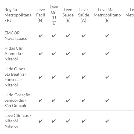
Leve
Região
Leve
Leve
Leve
Leve Mais
Le
On
Metropolitana
Fácil
Saúde
Saúde
Metropolitano
Metr
RJ
- RJ
[N]
[E]
[A]
[E]
[E]
EMCOR -
✔️
✔️
✔️
✔️
✔️
Nova Iguaçu
H das Clín
Alameda -
✔️
✔️
✔️
✔️
✔️
Niterói
H de Olhos
Sta Beatriz -
✔️
✔️
✔️
✔️
✔️
Fonseca -
Niterói
H do Coração
Samcordis -
✔️
✔️
✔️
✔️
✔️
São Gonçalo
Leve Clínicas -
Niterói -
✔️
✔️
✔️
✔️
✔️
Niterói