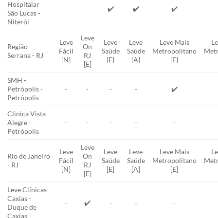
Hospitalar
-
-
✔️
✔️
✔️
São Lucas -
Niterói
Leve
Leve
Leve
Leve
Leve Mais
Le
Região
On
Fácil
Saúde
Saúde
Metropolitano
Metr
Serrana - RJ
RJ
[N]
[E]
[A]
[E]
[E]
SMH -
Petrópolis -
-
-
-
-
✔️
Petrópolis
Clinica Vista
Alegre -
-
-
-
-
-
Petrópolis
Leve
Leve
Leve
Leve
Leve Mais
Le
Rio de Janeiro
On
Fácil
Saúde
Saúde
Metropolitano
Metr
- RJ
RJ
[N]
[E]
[A]
[E]
[E]
Leve Clínicas -
Caxias -
-
✔️
-
-
-
Duque de
Caxias