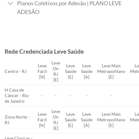
Planos Coletivos por Adesão | PLANO LEVE
ADESÃO
Rede Credenciada Leve Saúde
Leve
Leve
Leve
Leve
Leve Mais
Le
On
Centro - RJ
Fácil
Saúde
Saúde
Metropolitano
Metr
RJ
[N]
[E]
[A]
[E]
[E]
H Casa de
Câncer - Rio
-
-
-
-
-
de Janeiro
Leve
Leve
Leve
Leve
Leve Mais
Le
Zona Norte -
On
Fácil
Saúde
Saúde
Metropolitano
Metr
RJ
RJ
[N]
[E]
[A]
[E]
[E]
Leve Clínicas -