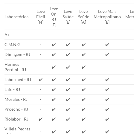
Leve
Leve
Leve
Leve
Leve Mais
Le
On
Laboratórios
Fácil
Saúde
Saúde
Metropolitano
Metr
RJ
[N]
[E]
[A]
[E]
[E]
A+
-
-
-
-
-
C.M.N.G
-
✔️
✔️
✔️
✔️
Dimagem - RJ
-
✔️
✔️
✔️
✔️
Hermes
-
✔️
✔️
✔️
-
Pardini - RJ
Labormed - RJ
✔️
✔️
✔️
✔️
✔️
Lafe - RJ
-
✔️
✔️
✔️
✔️
Morales - RJ
-
✔️
✔️
✔️
✔️
Proecho - RJ
-
✔️
✔️
✔️
✔️
Riolabor - RJ
✔️
✔️
✔️
✔️
✔️
Villela Pedras
-
✔️
✔️
✔️
✔️