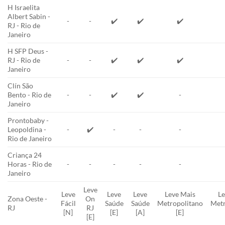
H Israelita
Albert Sabin -
-
-
✔️
✔️
✔️
RJ - Rio de
Janeiro
H SFP Deus -
RJ - Rio de
-
-
✔️
✔️
✔️
Janeiro
Clín São
Bento - Rio de
-
-
✔️
✔️
-
Janeiro
Prontobaby -
Leopoldina -
-
✔️
-
-
-
Rio de Janeiro
Criança 24
Horas - Rio de
-
-
-
-
-
Janeiro
Leve
Leve
Leve
Leve
Leve Mais
Le
Zona Oeste -
On
Fácil
Saúde
Saúde
Metropolitano
Metr
RJ
RJ
[N]
[E]
[A]
[E]
[E]