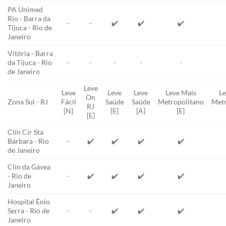
PA Unimed
Rio - Barra da
-
-
✔️
✔️
✔️
Tijuca - Rio de
Janeiro
Vitória - Barra
da Tijuca - Rio
-
-
-
-
-
de Janeiro
Leve
Leve
Leve
Leve
Leve Mais
Le
On
Zona Sul - RJ
Fácil
Saúde
Saúde
Metropolitano
Metr
RJ
[N]
[E]
[A]
[E]
[E]
Clín Cir Sta
Bárbara - Rio
-
✔️
✔️
✔️
✔️
de Janeiro
Clín da Gávea
- Rio de
-
✔️
✔️
✔️
✔️
Janeiro
Hospital Ênio
Serra - Rio de
-
-
✔️
✔️
✔️
Janeiro