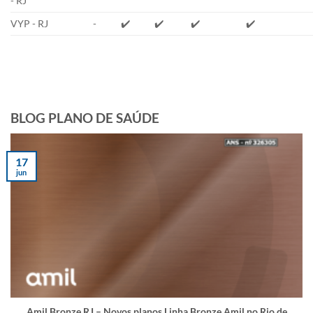
- RJ
VYP - RJ
-
✔️
✔️
✔️
✔️
BLOG PLANO DE SAÚDE
17
jun
Amil Bronze RJ – Novos planos Linha Bronze Amil no Rio de