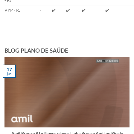
- RJ
VYP - RJ
-
✔️
✔️
✔️
✔️
BLOG PLANO DE SAÚDE
17
jun
Amil Bronze RJ – Novos planos Linha Bronze Amil no Rio de