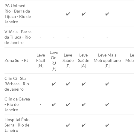
PA Unimed
Rio - Barra da
-
-
✔️
✔️
✔️
Tijuca - Rio de
Janeiro
Vitória - Barra
da Tijuca - Rio
-
-
-
-
-
de Janeiro
Leve
Leve
Leve
Leve
Leve Mais
Le
On
Zona Sul - RJ
Fácil
Saúde
Saúde
Metropolitano
Metr
RJ
[N]
[E]
[A]
[E]
[E]
Clín Cir Sta
Bárbara - Rio
-
✔️
✔️
✔️
✔️
de Janeiro
Clín da Gávea
- Rio de
-
✔️
✔️
✔️
✔️
Janeiro
Hospital Ênio
Serra - Rio de
-
-
✔️
✔️
✔️
Janeiro