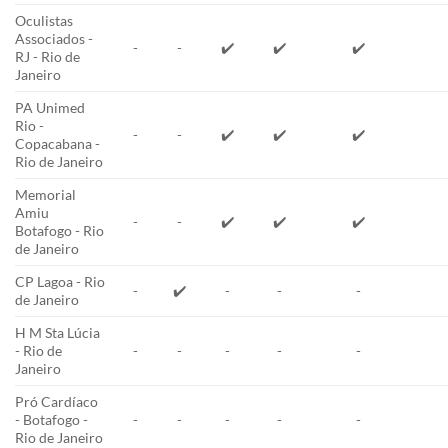
Oculistas
Associados -
-
-
✔️
✔️
✔️
RJ - Rio de
Janeiro
PA Unimed
Rio -
-
-
✔️
✔️
✔️
Copacabana -
Rio de Janeiro
Memorial
Amiu
-
-
✔️
✔️
✔️
Botafogo - Rio
de Janeiro
CP Lagoa - Rio
-
✔️
-
-
-
de Janeiro
H M Sta Lúcia
- Rio de
-
-
-
-
-
Janeiro
Pró Cardíaco
- Botafogo -
-
-
-
-
-
Rio de Janeiro