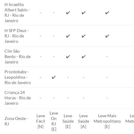
H Israelita
Albert Sabin -
-
-
✔️
✔️
✔️
RJ - Rio de
Janeiro
H SFP Deus -
RJ - Rio de
-
-
✔️
✔️
✔️
Janeiro
Clín São
Bento - Rio de
-
-
✔️
✔️
-
Janeiro
Prontobaby -
Leopoldina -
-
✔️
-
-
-
Rio de Janeiro
Criança 24
Horas - Rio de
-
-
-
-
-
Janeiro
Leve
Leve
Leve
Leve
Leve Mais
Le
Zona Oeste -
On
Fácil
Saúde
Saúde
Metropolitano
Metr
RJ
RJ
[N]
[E]
[A]
[E]
[E]