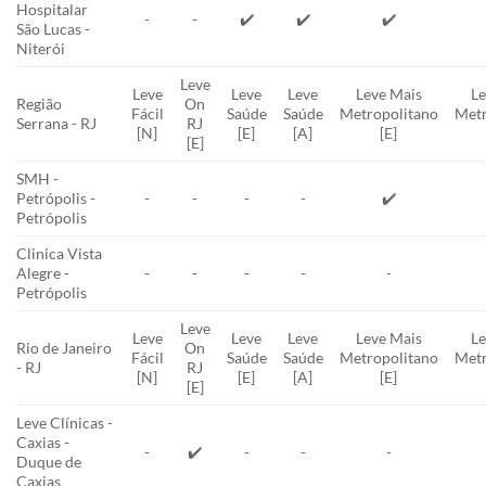
Hospitalar
-
-
✔️
✔️
✔️
São Lucas -
Niterói
Leve
Leve
Leve
Leve
Leve Mais
Le
Região
On
Fácil
Saúde
Saúde
Metropolitano
Metr
Serrana - RJ
RJ
[N]
[E]
[A]
[E]
[E]
SMH -
Petrópolis -
-
-
-
-
✔️
Petrópolis
Clinica Vista
Alegre -
-
-
-
-
-
Petrópolis
Leve
Leve
Leve
Leve
Leve Mais
Le
Rio de Janeiro
On
Fácil
Saúde
Saúde
Metropolitano
Metr
- RJ
RJ
[N]
[E]
[A]
[E]
[E]
Leve Clínicas -
Caxias -
-
✔️
-
-
-
Duque de
Caxias