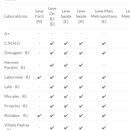
Leve
Leve
Leve
Leve
Leve Mais
Le
On
Laboratórios
Fácil
Saúde
Saúde
Metropolitano
Metr
RJ
[N]
[E]
[A]
[E]
[E]
A+
-
-
-
-
-
C.M.N.G
-
✔️
✔️
✔️
✔️
Dimagem - RJ
-
✔️
✔️
✔️
✔️
Hermes
-
✔️
✔️
✔️
-
Pardini - RJ
Labormed - RJ
✔️
✔️
✔️
✔️
✔️
Lafe - RJ
-
✔️
✔️
✔️
✔️
Morales - RJ
-
✔️
✔️
✔️
✔️
Proecho - RJ
-
✔️
✔️
✔️
✔️
Riolabor - RJ
✔️
✔️
✔️
✔️
✔️
Villela Pedras
-
✔️
✔️
✔️
✔️