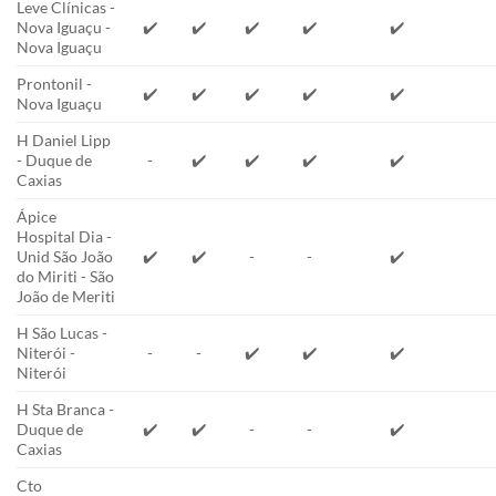
Leve Clínicas -
Nova Iguaçu -
✔️
✔️
✔️
✔️
✔️
Nova Iguaçu
Prontonil -
✔️
✔️
✔️
✔️
✔️
Nova Iguaçu
H Daniel Lipp
- Duque de
-
✔️
✔️
✔️
✔️
Caxias
Ápice
Hospital Dia -
Unid São João
✔️
✔️
-
-
✔️
do Miriti - São
João de Meriti
H São Lucas -
Niterói -
-
-
✔️
✔️
✔️
Niterói
H Sta Branca -
Duque de
✔️
✔️
-
-
✔️
Caxias
Cto