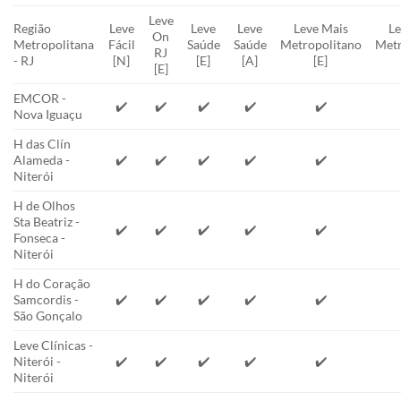
Leve
Região
Leve
Leve
Leve
Leve Mais
Le
On
Metropolitana
Fácil
Saúde
Saúde
Metropolitano
Metr
RJ
- RJ
[N]
[E]
[A]
[E]
[E]
EMCOR -
✔️
✔️
✔️
✔️
✔️
Nova Iguaçu
H das Clín
Alameda -
✔️
✔️
✔️
✔️
✔️
Niterói
H de Olhos
Sta Beatriz -
✔️
✔️
✔️
✔️
✔️
Fonseca -
Niterói
H do Coração
Samcordis -
✔️
✔️
✔️
✔️
✔️
São Gonçalo
Leve Clínicas -
Niterói -
✔️
✔️
✔️
✔️
✔️
Niterói