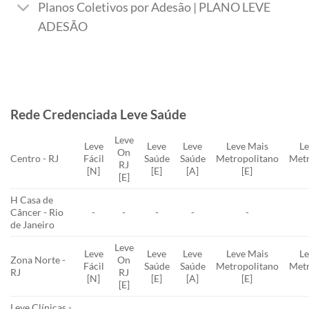
Planos Coletivos por Adesão | PLANO LEVE
ADESÃO
Rede Credenciada Leve Saúde
Leve
Leve
Leve
Leve
Leve Mais
Le
On
Centro - RJ
Fácil
Saúde
Saúde
Metropolitano
Metr
RJ
[N]
[E]
[A]
[E]
[E]
H Casa de
Câncer - Rio
-
-
-
-
-
de Janeiro
Leve
Leve
Leve
Leve
Leve Mais
Le
Zona Norte -
On
Fácil
Saúde
Saúde
Metropolitano
Metr
RJ
RJ
[N]
[E]
[A]
[E]
[E]
Leve Clínicas -