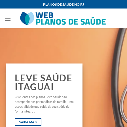
Skip
PLANOS DE SAÚDE NO RJ
to
content
LEVE SAÚDE
ITAGUAI
Os clientes dos planos Leve Saúde são
acompanhados por médicos de família, uma
especialidade que cuida da sua saúde de
forma integral.
SAIBA MAIS