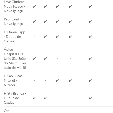
Leve Clínicas -
Nova Iguaçu -
✔️
✔️
✔️
✔️
✔️
Nova Iguaçu
Prontonil -
✔️
✔️
✔️
✔️
✔️
Nova Iguaçu
H Daniel Lipp
- Duque de
-
✔️
✔️
✔️
✔️
Caxias
Ápice
Hospital Dia -
Unid São João
✔️
✔️
-
-
✔️
do Miriti - São
João de Meriti
H São Lucas -
Niterói -
-
-
✔️
✔️
✔️
Niterói
H Sta Branca -
Duque de
✔️
✔️
-
-
✔️
Caxias
Cto