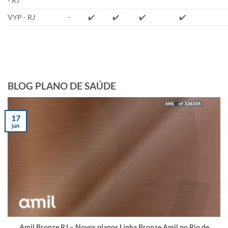
- RJ
VYP - RJ
-
✔️
✔️
✔️
✔️
BLOG PLANO DE SAÚDE
17
jun
Amil Bronze RJ – Novos planos Linha Bronze Amil no Rio de