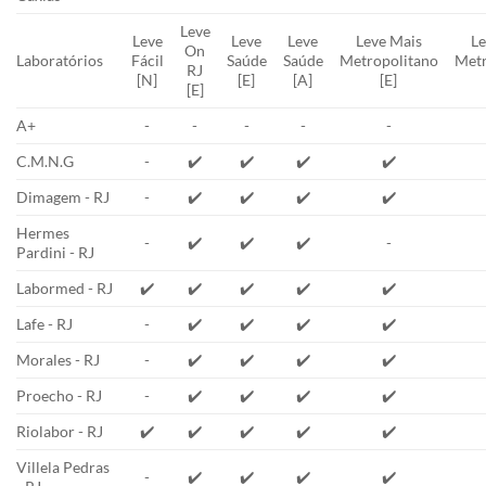
Leve
Leve
Leve
Leve
Leve Mais
Le
On
Laboratórios
Fácil
Saúde
Saúde
Metropolitano
Metr
RJ
[N]
[E]
[A]
[E]
[E]
A+
-
-
-
-
-
C.M.N.G
-
✔️
✔️
✔️
✔️
Dimagem - RJ
-
✔️
✔️
✔️
✔️
Hermes
-
✔️
✔️
✔️
-
Pardini - RJ
Labormed - RJ
✔️
✔️
✔️
✔️
✔️
Lafe - RJ
-
✔️
✔️
✔️
✔️
Morales - RJ
-
✔️
✔️
✔️
✔️
Proecho - RJ
-
✔️
✔️
✔️
✔️
Riolabor - RJ
✔️
✔️
✔️
✔️
✔️
Villela Pedras
-
✔️
✔️
✔️
✔️