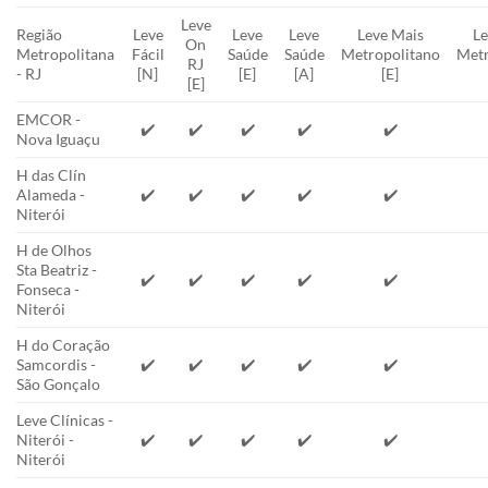
Leve
Região
Leve
Leve
Leve
Leve Mais
Le
On
Metropolitana
Fácil
Saúde
Saúde
Metropolitano
Metr
RJ
- RJ
[N]
[E]
[A]
[E]
[E]
EMCOR -
✔️
✔️
✔️
✔️
✔️
Nova Iguaçu
H das Clín
Alameda -
✔️
✔️
✔️
✔️
✔️
Niterói
H de Olhos
Sta Beatriz -
✔️
✔️
✔️
✔️
✔️
Fonseca -
Niterói
H do Coração
Samcordis -
✔️
✔️
✔️
✔️
✔️
São Gonçalo
Leve Clínicas -
Niterói -
✔️
✔️
✔️
✔️
✔️
Niterói