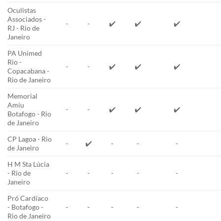
Oculistas
Associados -
-
-
✔️
✔️
✔️
RJ - Rio de
Janeiro
PA Unimed
Rio -
-
-
✔️
✔️
✔️
Copacabana -
Rio de Janeiro
Memorial
Amiu
-
-
✔️
✔️
✔️
Botafogo - Rio
de Janeiro
CP Lagoa - Rio
-
✔️
-
-
-
de Janeiro
H M Sta Lúcia
- Rio de
-
-
-
-
-
Janeiro
Pró Cardíaco
- Botafogo -
-
-
-
-
-
Rio de Janeiro