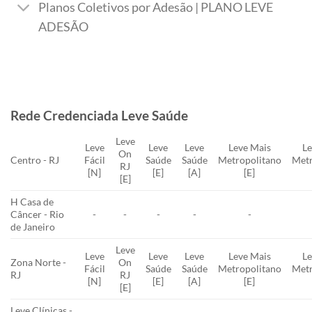
Planos Coletivos por Adesão | PLANO LEVE
ADESÃO
Rede Credenciada Leve Saúde
Leve
Leve
Leve
Leve
Leve Mais
Le
On
Centro - RJ
Fácil
Saúde
Saúde
Metropolitano
Metr
RJ
[N]
[E]
[A]
[E]
[E]
H Casa de
Câncer - Rio
-
-
-
-
-
de Janeiro
Leve
Leve
Leve
Leve
Leve Mais
Le
Zona Norte -
On
Fácil
Saúde
Saúde
Metropolitano
Metr
RJ
RJ
[N]
[E]
[A]
[E]
[E]
Leve Clínicas -