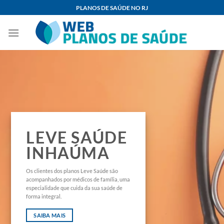
Skip
PLANOS DE SAÚDE NO RJ
to
content
LEVE SAÚDE
INHAÚMA
Os clientes dos planos Leve Saúde são
acompanhados por médicos de família, uma
especialidade que cuida da sua saúde de
forma integral.
SAIBA MAIS