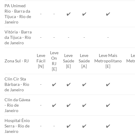
PA Unimed
Rio - Barra da
-
-
✔️
✔️
✔️
Tijuca - Rio de
Janeiro
Vitória - Barra
da Tijuca - Rio
-
-
-
-
-
de Janeiro
Leve
Leve
Leve
Leve
Leve Mais
Le
On
Zona Sul - RJ
Fácil
Saúde
Saúde
Metropolitano
Metr
RJ
[N]
[E]
[A]
[E]
[E]
Clín Cir Sta
Bárbara - Rio
-
✔️
✔️
✔️
✔️
de Janeiro
Clín da Gávea
- Rio de
-
✔️
✔️
✔️
✔️
Janeiro
Hospital Ênio
Serra - Rio de
-
-
✔️
✔️
✔️
Janeiro