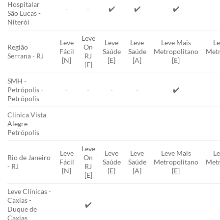
Hospitalar
-
-
✔️
✔️
✔️
São Lucas -
Niterói
Leve
Leve
Leve
Leve
Leve Mais
Le
Região
On
Fácil
Saúde
Saúde
Metropolitano
Metr
Serrana - RJ
RJ
[N]
[E]
[A]
[E]
[E]
SMH -
Petrópolis -
-
-
-
-
✔️
Petrópolis
Clinica Vista
Alegre -
-
-
-
-
-
Petrópolis
Leve
Leve
Leve
Leve
Leve Mais
Le
Rio de Janeiro
On
Fácil
Saúde
Saúde
Metropolitano
Metr
- RJ
RJ
[N]
[E]
[A]
[E]
[E]
Leve Clínicas -
Caxias -
-
✔️
-
-
-
Duque de
Caxias