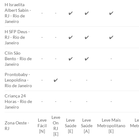
H Israelita
Albert Sabin -
-
-
✔️
✔️
✔️
RJ - Rio de
Janeiro
H SFP Deus -
RJ - Rio de
-
-
✔️
✔️
✔️
Janeiro
Clín São
Bento - Rio de
-
-
✔️
✔️
-
Janeiro
Prontobaby -
Leopoldina -
-
✔️
-
-
-
Rio de Janeiro
Criança 24
Horas - Rio de
-
-
-
-
-
Janeiro
Leve
Leve
Leve
Leve
Leve Mais
Le
Zona Oeste -
On
Fácil
Saúde
Saúde
Metropolitano
Metr
RJ
RJ
[N]
[E]
[A]
[E]
[E]