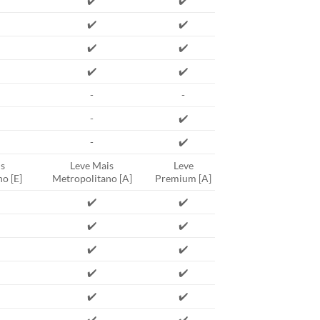
✔️
✔️
✔️
✔️
✔️
✔️
✔️
✔️
-
-
-
✔️
-
✔️
s
Leve Mais
Leve
o [E]
Metropolitano [A]
Premium [A]
✔️
✔️
✔️
✔️
✔️
✔️
✔️
✔️
✔️
✔️
✔️
✔️