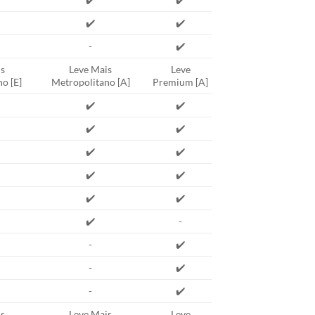
✔️
✔️
-
✔️
s
Leve Mais
Leve
o [E]
Metropolitano [A]
Premium [A]
✔️
✔️
✔️
✔️
✔️
✔️
✔️
✔️
✔️
✔️
✔️
-
-
✔️
-
✔️
-
✔️
s
Leve Mais
Leve