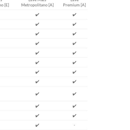
o [E]
Metropolitano [A]
Premium [A]
✔️
✔️
✔️
✔️
✔️
✔️
✔️
✔️
✔️
✔️
✔️
✔️
✔️
✔️
✔️
✔️
✔️
✔️
✔️
✔️
✔️
✔️
✔️
-