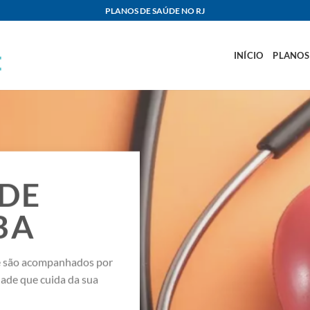
PLANOS DE SAÚDE NO RJ
INÍCIO
PLANOS
ÚDE
BA
de são acompanhados por
dade que cuida da sua