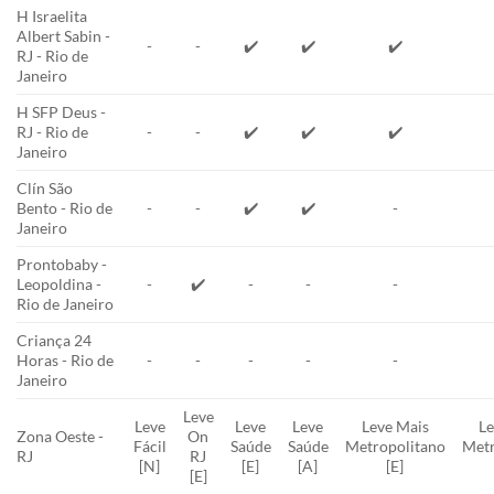
H Israelita
Albert Sabin -
-
-
✔️
✔️
✔️
RJ - Rio de
Janeiro
H SFP Deus -
RJ - Rio de
-
-
✔️
✔️
✔️
Janeiro
Clín São
Bento - Rio de
-
-
✔️
✔️
-
Janeiro
Prontobaby -
Leopoldina -
-
✔️
-
-
-
Rio de Janeiro
Criança 24
Horas - Rio de
-
-
-
-
-
Janeiro
Leve
Leve
Leve
Leve
Leve Mais
Le
Zona Oeste -
On
Fácil
Saúde
Saúde
Metropolitano
Metr
RJ
RJ
[N]
[E]
[A]
[E]
[E]