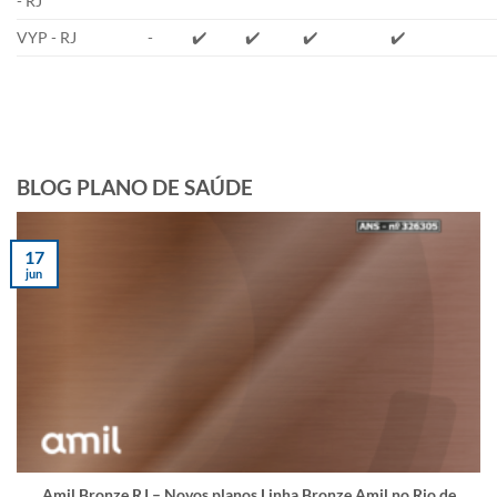
- RJ
VYP - RJ
-
✔️
✔️
✔️
✔️
BLOG PLANO DE SAÚDE
17
jun
Amil Bronze RJ – Novos planos Linha Bronze Amil no Rio de