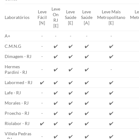
Leve
Leve
Leve
Leve
Leve Mais
Le
On
Laboratórios
Fácil
Saúde
Saúde
Metropolitano
Metr
RJ
[N]
[E]
[A]
[E]
[E]
A+
-
-
-
-
-
C.M.N.G
-
✔️
✔️
✔️
✔️
Dimagem - RJ
-
✔️
✔️
✔️
✔️
Hermes
-
✔️
✔️
✔️
-
Pardini - RJ
Labormed - RJ
✔️
✔️
✔️
✔️
✔️
Lafe - RJ
-
✔️
✔️
✔️
✔️
Morales - RJ
-
✔️
✔️
✔️
✔️
Proecho - RJ
-
✔️
✔️
✔️
✔️
Riolabor - RJ
✔️
✔️
✔️
✔️
✔️
Villela Pedras
-
✔️
✔️
✔️
✔️