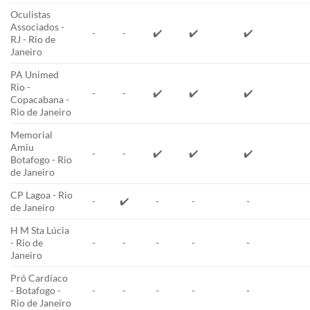
Oculistas
Associados -
-
-
✔️
✔️
✔️
RJ - Rio de
Janeiro
PA Unimed
Rio -
-
-
✔️
✔️
✔️
Copacabana -
Rio de Janeiro
Memorial
Amiu
-
-
✔️
✔️
✔️
Botafogo - Rio
de Janeiro
CP Lagoa - Rio
-
✔️
-
-
-
de Janeiro
H M Sta Lúcia
- Rio de
-
-
-
-
-
Janeiro
Pró Cardíaco
- Botafogo -
-
-
-
-
-
Rio de Janeiro