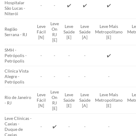
Hospitalar
-
-
✔️
✔️
✔️
São Lucas -
Niterói
Leve
Leve
Leve
Leve
Leve Mais
Le
Região
On
Fácil
Saúde
Saúde
Metropolitano
Metr
Serrana - RJ
RJ
[N]
[E]
[A]
[E]
[E]
SMH -
Petrópolis -
-
-
-
-
✔️
Petrópolis
Clinica Vista
Alegre -
-
-
-
-
-
Petrópolis
Leve
Leve
Leve
Leve
Leve Mais
Le
Rio de Janeiro
On
Fácil
Saúde
Saúde
Metropolitano
Metr
- RJ
RJ
[N]
[E]
[A]
[E]
[E]
Leve Clínicas -
Caxias -
-
✔️
-
-
-
Duque de
Caxias