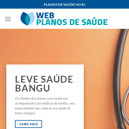
Skip
PLANOS DE SAÚDE NO RJ
to
content
LEVE SAÚDE
BANGU
Os clientes dos planos Leve Saúde são
acompanhados por médicos de família, uma
especialidade que cuida da sua saúde de
forma integral.
SAIBA MAIS