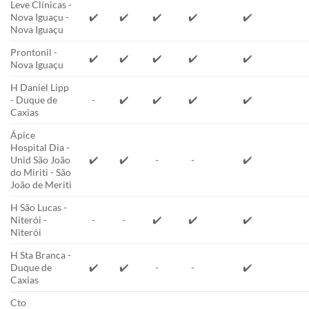
Leve Clínicas -
Nova Iguaçu -
✔️
✔️
✔️
✔️
✔️
Nova Iguaçu
Prontonil -
✔️
✔️
✔️
✔️
✔️
Nova Iguaçu
H Daniel Lipp
- Duque de
-
✔️
✔️
✔️
✔️
Caxias
Ápice
Hospital Dia -
Unid São João
✔️
✔️
-
-
✔️
do Miriti - São
João de Meriti
H São Lucas -
Niterói -
-
-
✔️
✔️
✔️
Niterói
H Sta Branca -
Duque de
✔️
✔️
-
-
✔️
Caxias
Cto