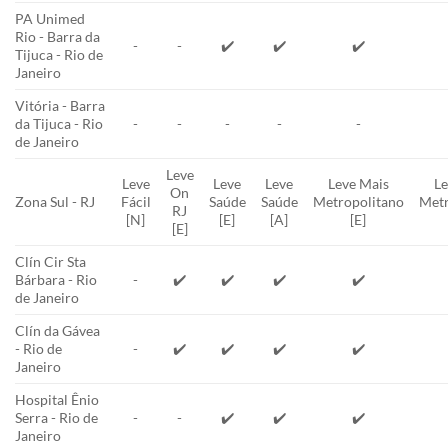
PA Unimed
Rio - Barra da
-
-
✔️
✔️
✔️
Tijuca - Rio de
Janeiro
Vitória - Barra
da Tijuca - Rio
-
-
-
-
-
de Janeiro
Leve
Leve
Leve
Leve
Leve Mais
Le
On
Zona Sul - RJ
Fácil
Saúde
Saúde
Metropolitano
Metr
RJ
[N]
[E]
[A]
[E]
[E]
Clín Cir Sta
Bárbara - Rio
-
✔️
✔️
✔️
✔️
de Janeiro
Clín da Gávea
- Rio de
-
✔️
✔️
✔️
✔️
Janeiro
Hospital Ênio
Serra - Rio de
-
-
✔️
✔️
✔️
Janeiro