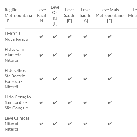
Leve
Região
Leve
Leve
Leve
Leve Mais
Le
On
Metropolitana
Fácil
Saúde
Saúde
Metropolitano
Metr
RJ
- RJ
[N]
[E]
[A]
[E]
[E]
EMCOR -
✔️
✔️
✔️
✔️
✔️
Nova Iguaçu
H das Clín
Alameda -
✔️
✔️
✔️
✔️
✔️
Niterói
H de Olhos
Sta Beatriz -
✔️
✔️
✔️
✔️
✔️
Fonseca -
Niterói
H do Coração
Samcordis -
✔️
✔️
✔️
✔️
✔️
São Gonçalo
Leve Clínicas -
Niterói -
✔️
✔️
✔️
✔️
✔️
Niterói