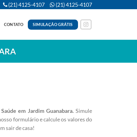
(21) 4125-4107
(21) 4125-4107
SIMULAÇÃO GRÁTIS
CONTATO
BARA
 Saúde em Jardim Guanabara
.
Simule
osso formulário e calcule os valores do
m sair de casa!