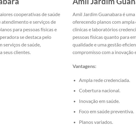
abara
Amil Jardim Gua
iores cooperativas de saúde
Amil Jardim Guanabara é uma d
e atendimento e serviços de
oferecendo planos com ampla c
lanos para pessoas físicas e
clínicas e laboratórios creden
 operadora se destaca pelo
pessoas físicas quanto para em
 serviços de saúde,
qualidade e uma gestão eficien
 seus clientes.
compromisso com a inovação e
Vantagens:
Ampla rede credenciada.
Cobertura nacional.
Inovação em saúde.
Foco em saúde preventiva.
Planos variados.