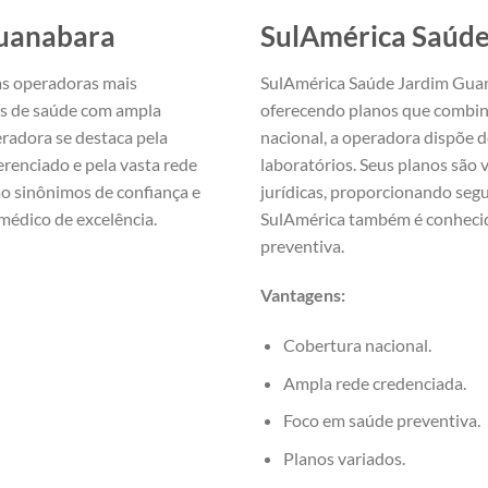
Guanabara
SulAmérica Saúd
s operadoras mais
SulAmérica Saúde Jardim Guana
os de saúde com ampla
oferecendo planos que combin
radora se destaca pela
nacional, a operadora dispõe de
erenciado e pela vasta rede
laboratórios. Seus planos são 
ão sinônimos de confiança e
jurídicas, proporcionando seg
médico de excelência.
SulAmérica também é conhecid
preventiva.
Vantagens:
Cobertura nacional.
Ampla rede credenciada.
Foco em saúde preventiva.
Planos variados.