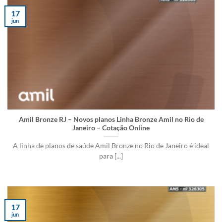
17
jun
Amil Bronze RJ – Novos planos Linha Bronze Amil no Rio de
Janeiro – Cotação Online
A linha de planos de saúde Amil Bronze no Rio de Janeiro é ideal
para [...]
17
jun