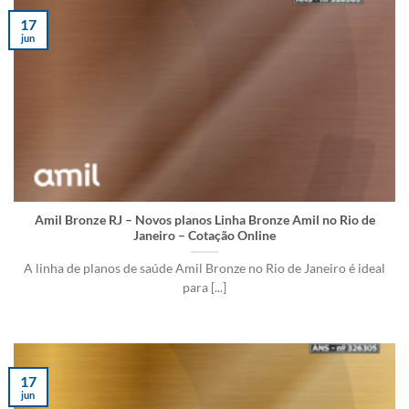
17
jun
Amil Bronze RJ – Novos planos Linha Bronze Amil no Rio de
Janeiro – Cotação Online
A linha de planos de saúde Amil Bronze no Rio de Janeiro é ideal
para [...]
17
jun