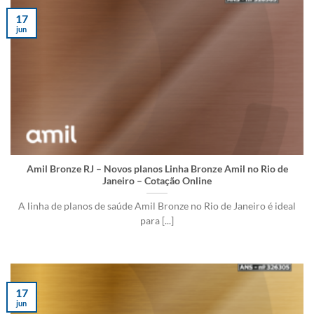
17
jun
Amil Bronze RJ – Novos planos Linha Bronze Amil no Rio de
Janeiro – Cotação Online
A linha de planos de saúde Amil Bronze no Rio de Janeiro é ideal
para [...]
17
jun