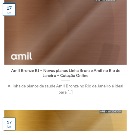
17
jun
Amil Bronze RJ – Novos planos Linha Bronze Amil no Rio de
Janeiro – Cotação Online
A linha de planos de saúde Amil Bronze no Rio de Janeiro é ideal
para [...]
17
jun