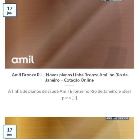
17
jun
Amil Bronze RJ – Novos planos Linha Bronze Amil no Rio de
Janeiro – Cotação Online
A linha de planos de saúde Amil Bronze no Rio de Janeiro é ideal
para [...]
17
jun