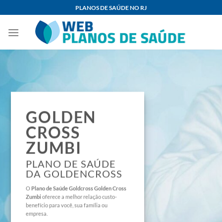
Skip
PLANOS DE SAÚDE NO RJ
to
content
GOLDEN
CROSS
ZUMBI
PLANO DE SAÚDE
DA GOLDENCROSS
O
Plano de Saúde
Goldcross Golden Cross
Zumbi
oferece a melhor relação custo-
benefício para você, sua família ou
empresa.