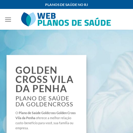
Skip
PLANOS DE SAÚDE NO RJ
to
content
GOLDEN
CROSS VILA
DA PENHA
PLANO DE SAÚDE
DA GOLDENCROSS
O
Plano de Saúde
Goldcross Golden Cross
Vila da Penha
oferece a melhor relação
custo-benefício para você, sua família ou
empresa.