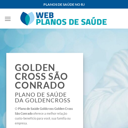
Skip
PLANOS DE SAÚDE NO RJ
to
content
GOLDEN
CROSS SÃO
CONRADO
PLANO DE SAÚDE
DA GOLDENCROSS
O
Plano de Saúde
Goldcross Golden Cross
São Conrado
oferece a melhor relação
custo-benefício para você, sua família ou
empresa.