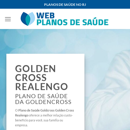
Skip
PLANOS DE SAÚDE NO RJ
to
content
GOLDEN
CROSS
REALENGO
PLANO DE SAÚDE
DA GOLDENCROSS
O
Plano de Saúde
Goldcross Golden Cross
Realengo
oferece a melhor relação custo-
benefício para você, sua família ou
empresa.