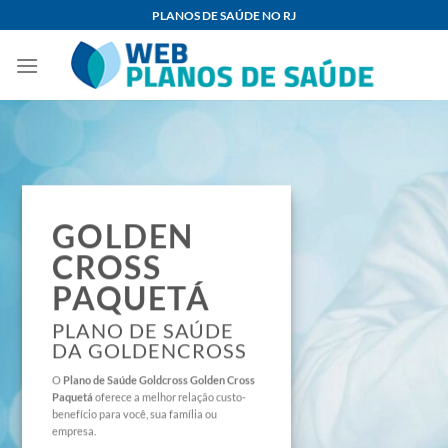
Skip
PLANOS DE SAÚDE NO RJ
to
content
GOLDEN
CROSS
PAQUETÁ
PLANO DE SAÚDE
DA GOLDENCROSS
O
Plano de Saúde
Goldcross Golden Cross
Paquetá
oferece a melhor relação custo-
benefício para você, sua família ou
empresa.