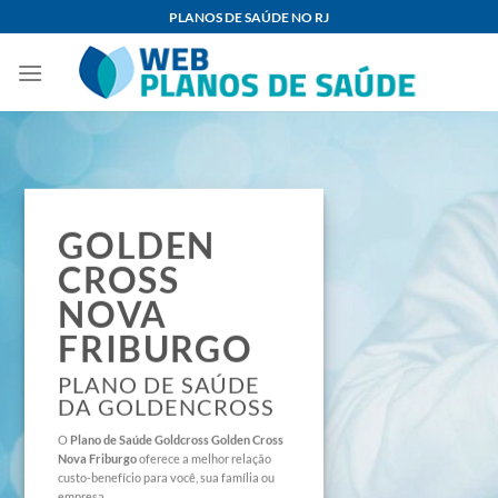
Skip
PLANOS DE SAÚDE NO RJ
to
content
GOLDEN
CROSS
NOVA
FRIBURGO
PLANO DE SAÚDE
DA GOLDENCROSS
O
Plano de Saúde
Goldcross Golden Cross
Nova Friburgo
oferece a melhor relação
custo-benefício para você, sua família ou
empresa.