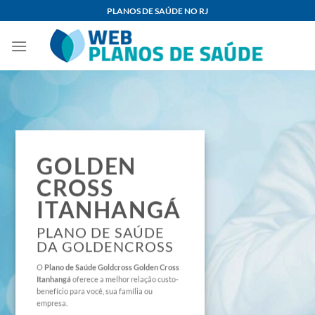
Skip
PLANOS DE SAÚDE NO RJ
to
content
GOLDEN
CROSS
ITANHANGÁ
PLANO DE SAÚDE
DA GOLDENCROSS
O
Plano de Saúde
Goldcross Golden Cross
Itanhangá
oferece a melhor relação custo-
benefício para você, sua família ou
empresa.