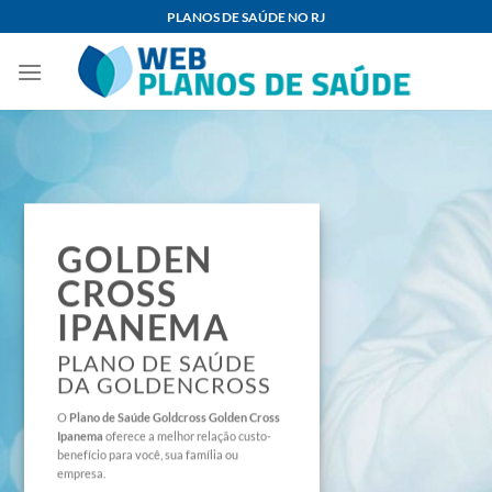
Skip
PLANOS DE SAÚDE NO RJ
to
content
GOLDEN
CROSS
IPANEMA
PLANO DE SAÚDE
DA GOLDENCROSS
O
Plano de Saúde
Goldcross Golden Cross
Ipanema
oferece a melhor relação custo-
benefício para você, sua família ou
empresa.