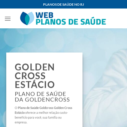
Skip
PLANOS DE SAÚDE NO RJ
to
content
GOLDEN
CROSS
ESTÁCIO
PLANO DE SAÚDE
DA GOLDENCROSS
O
Plano de Saúde
Goldcross Golden Cross
Estácio
oferece a melhor relação custo-
benefício para você, sua família ou
empresa.