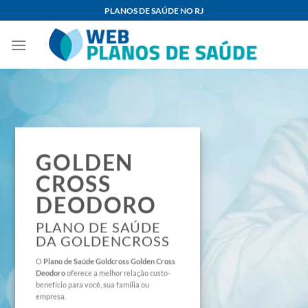
Skip
PLANOS DE SAÚDE NO RJ
to
content
GOLDEN
CROSS
DEODORO
PLANO DE SAÚDE
DA GOLDENCROSS
O
Plano de Saúde
Goldcross Golden Cross
Deodoro
oferece a melhor relação custo-
benefício para você, sua família ou
empresa.