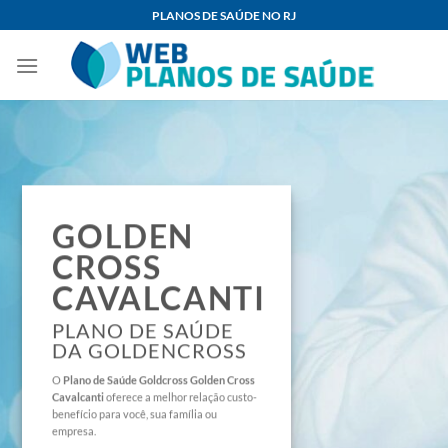
Skip
PLANOS DE SAÚDE NO RJ
to
content
GOLDEN
CROSS
CAVALCANTI
PLANO DE SAÚDE
DA GOLDENCROSS
O
Plano de Saúde
Goldcross Golden Cross
Cavalcanti
oferece a melhor relação custo-
benefício para você, sua família ou
empresa.