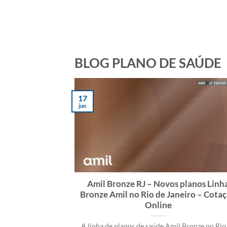
BLOG PLANO DE SAÚDE
17
jun
Amil Bronze RJ – Novos planos Linh
Bronze Amil no Rio de Janeiro – Cota
Online
A linha de planos de saúde Amil Bronze no Rio