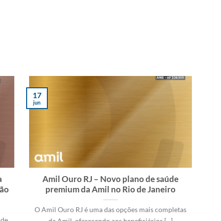
17
jun
a
Amil Ouro RJ – Novo plano de saúde
ção
premium da Amil no Rio de Janeiro
O Amil Ouro RJ é uma das opções mais completas
 de
da Amil, oferecendo aos beneficiários [...]