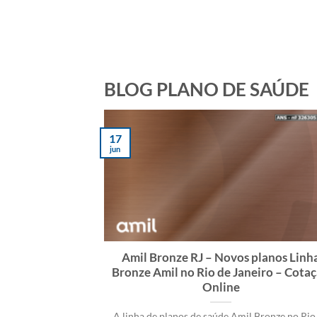
BLOG PLANO DE SAÚDE
17
jun
Amil Bronze RJ – Novos planos Linh
Bronze Amil no Rio de Janeiro – Cota
Online
A linha de planos de saúde Amil Bronze no Rio