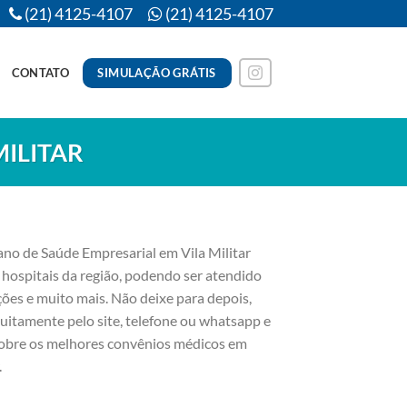
(21) 4125-4107
(21) 4125-4107
SIMULAÇÃO GRÁTIS
CONTATO
MILITAR
no de Saúde Empresarial em Vila Militar
 hospitais da região, podendo ser atendido
ões e muito mais. Não deixe para depois,
uitamente pelo site, telefone ou whatsapp e
sobre os melhores convênios médicos em
.