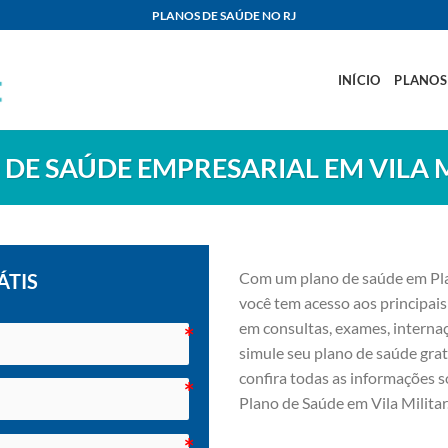
PLANOS DE SAÚDE NO RJ
INÍCIO
PLANOS
DE SAÚDE EMPRESARIAL EM VILA 
Com um plano de saúde em Pla
ÁTIS
você tem acesso aos principais
em consultas, exames, internaç
simule seu plano de saúde grat
confira todas as informações 
Plano de Saúde em Vila Militar