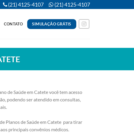
(21) 4125-4107
(21) 4125-4107
SIMULAÇÃO GRÁTIS
CONTATO
ATETE
no de Saúde em Catete você tem acesso
gião, podendo ser atendido em consultas,
ais.
de Planos de Saúde em Catete para tirar
 aos principais convênios médicos.