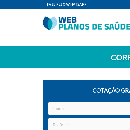
Skip
FALE PELO WHATSAPP
to
content
CORR
COTAÇÃO GR