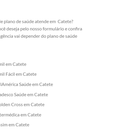
de plano de saúde atende em Catete?
cê deseja pelo nosso formulário e confira
gência vai depender do plano de saúde
mil em Catete
il Fácil em Catete
ulAmérica Saúde em Catete
adesco Saúde em Catete
olden Cross em Catete
ntermédica em Catete
ssim em Catete