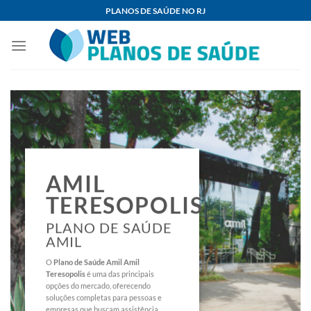
Skip
PLANOS DE SAÚDE NO RJ
to
content
AMIL
TERESOPOLIS
PLANO DE SAÚDE
AMIL
O
Plano de Saúde Amil Amil
Teresopolis
é uma das principais
opções do mercado, oferecendo
soluções completas para pessoas e
empresas que buscam assistência