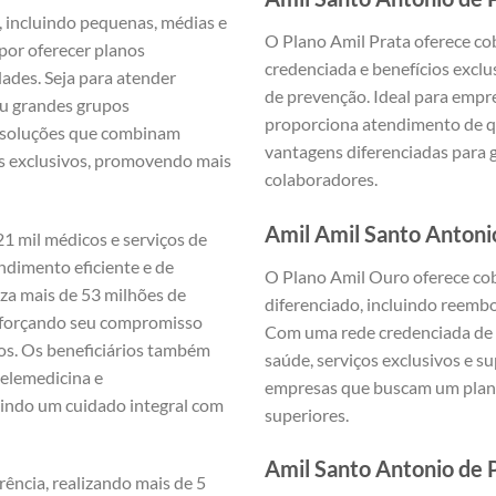
 incluindo pequenas, médias e
O Plano Amil Prata oferece co
por oferecer planos
credenciada e benefícios excl
ades. Seja para atender
de prevenção. Ideal para empr
u grandes grupos
proporciona atendimento de qu
a soluções que combinam
vantagens diferenciadas para g
os exclusivos, promovendo mais
colaboradores.
Amil Amil Santo Antoni
1 mil médicos e serviços de
ndimento eficiente e de
O Plano Amil Ouro oferece co
iza mais de 53 milhões de
diferenciado, incluindo reemb
eforçando seu compromisso
Com uma rede credenciada de a
ços. Os beneficiários também
saúde, serviços exclusivos e s
telemedicina e
empresas que buscam um plano
indo um cuidado integral com
superiores.
Amil Santo Antonio de 
rência, realizando mais de 5