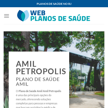
Skip
PLANOS DE SAÚDE NO RJ
to
content
AMIL
PETROPOLIS
PLANO DE SAÚDE
AMIL
O
Plano de Saúde Amil Amil Petropolis
é uma das principais opções do
mercado, oferecendo soluções
completas para pessoas e empresas
que buscam assistência médica de