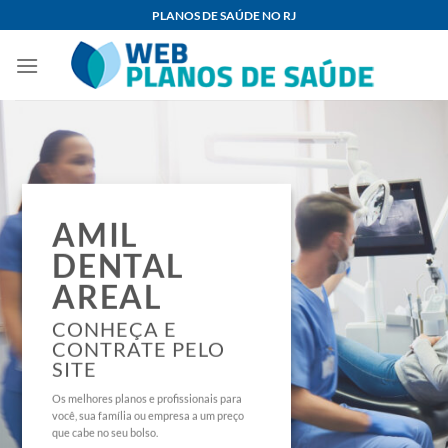
Skip
PLANOS DE SAÚDE NO RJ
to
content
AMIL
DENTAL
AREAL
CONHEÇA E
CONTRATE PELO
SITE
Os melhores planos e profissionais para
você, sua família ou empresa a um preço
que cabe no seu bolso.