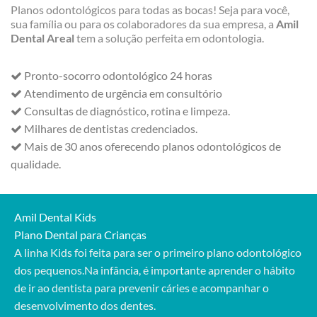
Planos odontológicos para todas as bocas! Seja para você,
sua família ou para os colaboradores da sua empresa, a
Amil
Dental Areal
tem a solução perfeita em odontologia.
Pronto-socorro odontológico 24 horas
Atendimento de urgência em consultório
Consultas de diagnóstico, rotina e limpeza.
Milhares de dentistas credenciados.
Mais de 30 anos oferecendo planos odontológicos de
qualidade.
Amil Dental Kids
Plano Dental para Crianças
A linha Kids foi feita para ser o primeiro plano odontológico
dos pequenos.Na infância, é importante aprender o hábito
de ir ao dentista para prevenir cáries e acompanhar o
desenvolvimento dos dentes.