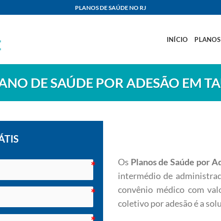
PLANOS DE SAÚDE NO RJ
INÍCIO
PLANOS
ANO DE SAÚDE POR ADESÃO EM T
ÁTIS
Os
Planos de Saúde por A
intermédio de administra
convênio médico com valo
coletivo por adesão é a sol