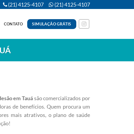
(21) 4125-4107
(21) 4125-4107
SIMULAÇÃO GRÁTIS
CONTATO
AUÁ
desão em Tauá
são comercializados por
doras de benefícios. Quem procura um
res mais atrativos, o plano de saúde
ução!